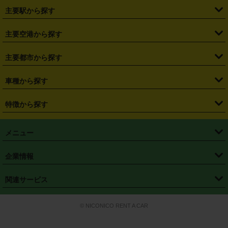
・
北海道
・
青森県
・
岩手県
・
宮城県
・
秋田県
・
山形県
主要駅から探す
・
福島県
・
東京都
・
神奈川県
・
埼玉県
・
千葉県
・
茨城県
・
札幌駅
・
仙台駅
・
新宿駅
・
池袋駅
・
渋谷駅
・
東京駅
主要空港から探す
・
栃木県
・
群馬県
・
山梨県
・
愛知県
・
静岡県
・
岐阜県
・
横浜駅
・
川崎駅
・
大宮駅
・
西船橋駅
・
柏駅
・
名古屋駅
・
新千歳空港
・
仙台空港
主要都市から探す
・
長野県
・
新潟県
・
富山県
・
石川県
・
福井県
・
大阪府
・
大阪駅
・
難波駅
・
三宮駅
・
京都駅
・
広島駅
・
博多駅
・
成田空港
・
羽田空港
・
兵庫県
・
京都府
・
滋賀県
・
和歌山県
・
奈良県
・
三重県
・
札幌市
・
仙台市
車種から探す
・
熊本駅
・
那覇空港駅
・
中部国際空港セントレア
・
関西国際空港
・
鳥取県
・
島根県
・
岡山県
・
広島県
・
山口県
・
徳島県
・
千葉市
・
さいたま市
・
軽自動車
・
コンパクトカー
・
ステーションワゴン・セダン
特徴から探す
・
大阪国際空港（伊丹空港）
・
神戸空港
・
香川県
・
愛媛県
・
高知県
・
福岡県
・
佐賀県
・
長崎県
・
横浜市
・
川崎市
・
ミニバン・ワンボックス
・
高級ミニバン・ワンボックス
・
SUV
・
岡山空港
・
徳島空港
・
ハイブリッド
・
宅配レンタカー
・
ETCカードレンタル
・
熊本県
・
大分県
・
宮崎県
・
鹿児島県
・
沖縄県
・
相模原市
・
新潟市
メニュー
・
軽トラック・商用バン
・
福岡空港
・
鹿児島空港
・
長期レンタル
・
深夜時間帯レンタル
・
免責補償プラス
・
静岡市
・
浜松市
・
・
トラック・バン
トップページ
・
はじめての方へ
・
ご利用案内
(タウンエースバン、ライトエースバン等)
企業情報
・
那覇空港
・
パーフェクト補償
・
スタッドレスタイヤ
・
直前予約
・
名古屋市
・
京都市
・
・
トラック・バン
ベストレート保証
・
予約から返却まで
・
・
店舗オリジナル
利用シーン別ガイ
(ハイエースバン・キャラバン等)
・
・
ニコパス(アプリ)
会社概要
・
ニュース
・
国際運転免許証
・
フランチャイズ募集
・
営業時間外返却サービス
・
個人情報保護
関連サービス
・
大阪市
・
堺市
ド
・
・
レッカー搬送サービス
カスタマーハラスメントに対する基本方針
・
神戸市
・
岡山市
・
・
車種・料金
カーリースなら「定額ニコノリパック」
・
店舗を探す
・
キャンペーン
© NICONICO RENT A CAR
・
特定商取引法に基づく表記
・
旅行業約款
・
広島市
・
北九州市
・
・
会員特典
超短期カーリースの「ニコリース」
・
選ばれる理由
・
安心・安全への取
り組み