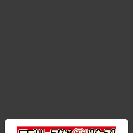
・
福岡市
・
熊本市
・
清潔・快適な車内
・
徹底した車両点検
・
新しいクルマ
空間
・
お客様の声
・
お客様大賞
・
よくある質問
・
お問い合わせ
・
予約キャンセル・
・
保険・補償
変更
・
事故・故障
・
交通違反
・
サイトマップ
・
貸渡約款
・
利用規約