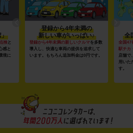
の
利便性抜群★
♪
全国約1,500店舗を展開
マ
を多数
全国47都道府県に1,500店舗
を展開し、
安さの
求して
駅チカ・空港周辺
の店舗や
24時間営業
ガソリ
円です。
店舗で、いつでもどこでも気軽にご利
ンフラ
用いただける利便性にこだわっていま
し、12
す。
ルな価