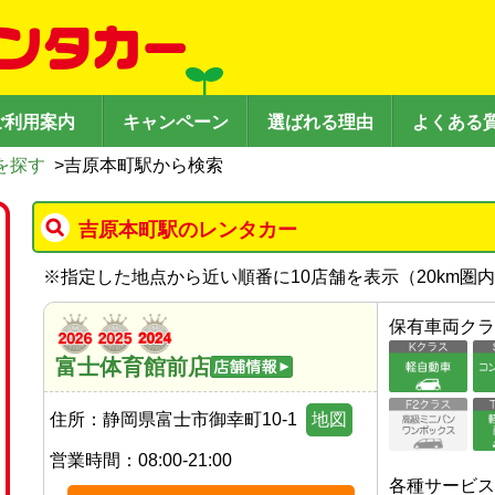
ご利用案内
キャンペーン
選ばれる理由
よくある
を探す
>
吉原本町駅から検索
吉原本町駅のレンタカー
※
指定した地点から近い順番に10店舗を表示（
20
km圏
保有車両クラ
富士体育館前店
住所：
静岡県富士市御幸町10-1
地図
営業時間：
08:00-21:00
各種サービス