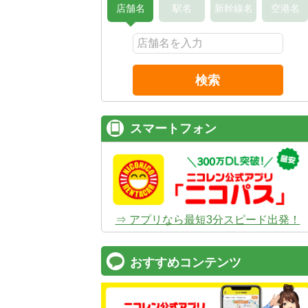
店舗名
駅名
新幹線名
空港名
検索
スマートフォン
⇒ アプリなら最短3分スピード出発！
おすすめコンテンツ