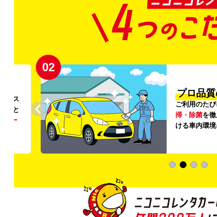
02
円〜
プロ品質
リンス
ご利用のたび
ること
掃・除菌
を徹
う
リー
ける車内環境