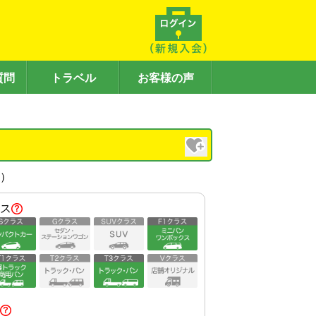
質問
トラベル
お客様の声
内）
ス