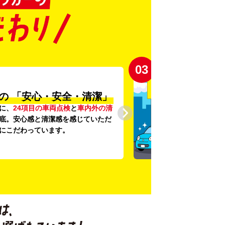
03
の
「安心・安全・清潔」
に、
24項目の車両点検
と
車内外の清
底。安心感と清潔感を感じていただ
にこだわっています。