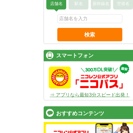
店舗名
駅名
新幹線名
空港名
検索
スマートフォン
⇒ アプリなら最短3分スピード出発！
おすすめコンテンツ