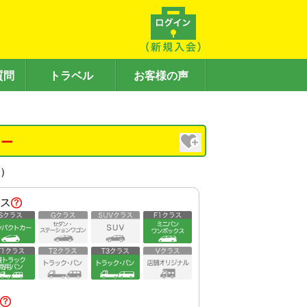
質問
トラベル
お客様の声
カー
内）
ス