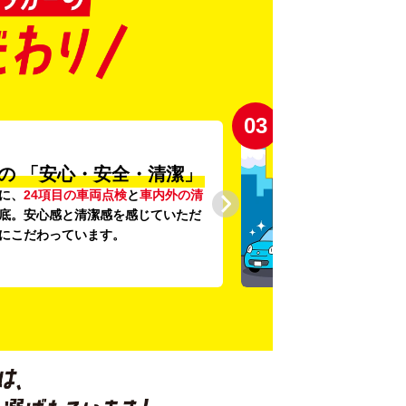
03
の
「安心・安全・清潔」
に、
24項目の車両点検
と
車内外の清
底。安心感と清潔感を感じていただ
にこだわっています。