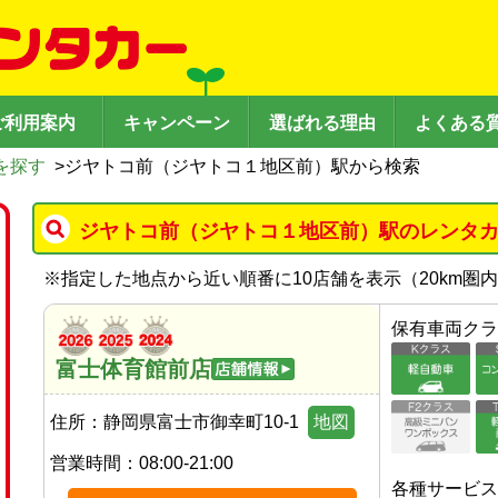
ご利用案内
キャンペーン
選ばれる理由
よくある
を探す
>
ジヤトコ前（ジヤトコ１地区前）駅から検索
ジヤトコ前（ジヤトコ１地区前）駅のレンタ
※
指定した地点から近い順番に10店舗を表示（
20
km圏
保有車両クラ
富士体育館前店
住所：
静岡県富士市御幸町10-1
地図
営業時間：
08:00-21:00
各種サービス