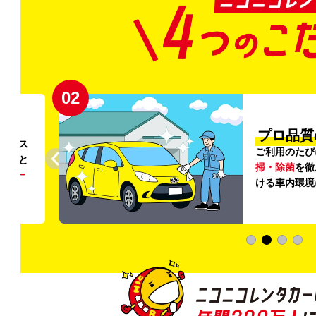
02
円〜
プロ品質
リンス
ご利用のたび
ること
掃・除菌
を徹
う
リー
ける車内環境