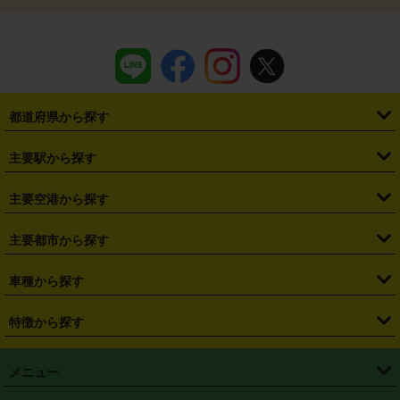
都道府県から探す
・
北海道
・
青森県
・
岩手県
・
宮城県
・
秋田県
・
山形県
主要駅から探す
・
福島県
・
東京都
・
神奈川県
・
埼玉県
・
千葉県
・
茨城県
・
札幌駅
・
仙台駅
・
新宿駅
・
池袋駅
・
渋谷駅
・
東京駅
主要空港から探す
・
栃木県
・
群馬県
・
山梨県
・
愛知県
・
静岡県
・
岐阜県
・
横浜駅
・
川崎駅
・
大宮駅
・
西船橋駅
・
柏駅
・
名古屋駅
・
新千歳空港
・
仙台空港
主要都市から探す
・
長野県
・
新潟県
・
富山県
・
石川県
・
福井県
・
大阪府
・
大阪駅
・
難波駅
・
三宮駅
・
京都駅
・
広島駅
・
博多駅
・
成田空港
・
羽田空港
・
兵庫県
・
京都府
・
滋賀県
・
和歌山県
・
奈良県
・
三重県
・
札幌市
・
仙台市
車種から探す
・
熊本駅
・
那覇空港駅
・
中部国際空港セントレア
・
関西国際空港
・
鳥取県
・
島根県
・
岡山県
・
広島県
・
山口県
・
徳島県
・
千葉市
・
さいたま市
・
軽自動車
・
コンパクトカー
・
ステーションワゴン・セダン
特徴から探す
・
大阪国際空港（伊丹空港）
・
神戸空港
・
香川県
・
愛媛県
・
高知県
・
福岡県
・
佐賀県
・
長崎県
・
横浜市
・
川崎市
・
ミニバン・ワンボックス
・
高級ミニバン・ワンボックス
・
SUV
・
岡山空港
・
徳島空港
・
ハイブリッド
・
宅配レンタカー
・
ETCカードレンタル
・
熊本県
・
大分県
・
宮崎県
・
鹿児島県
・
沖縄県
・
相模原市
・
新潟市
メニュー
・
軽トラック・商用バン
・
福岡空港
・
鹿児島空港
・
長期レンタル
・
深夜時間帯レンタル
・
免責補償プラス
・
静岡市
・
浜松市