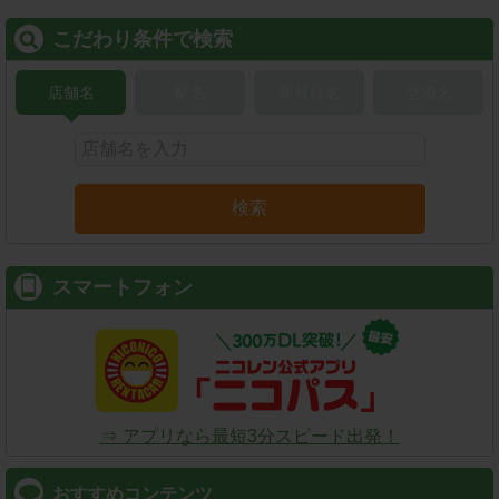
こだわり条件で検索
店舗名
駅名
新幹線名
空港名
検索
スマートフォン
⇒ アプリなら最短3分スピード出発！
おすすめコンテンツ