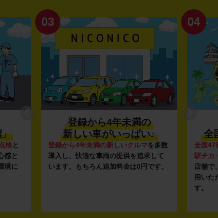
03
04
登録から4年未満の
潔」
新しい車がいっぱい♪
全
点検
と
登録から4年未満の新しいクルマ
を多数
全国47
心感と
導入し、快適な車両の提供を追求して
駅チカ
環境に
います。もちろん追加料金は0円です。
店舗で
用いた
す。