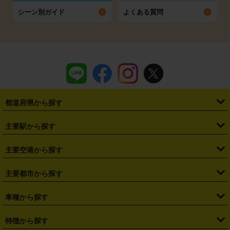
シーン別ガイド
よくある質問
都道府県から探す
・
北海道
・
青森県
・
岩手県
・
宮城県
・
秋田県
・
山形県
主要駅から探す
・
福島県
・
東京都
・
神奈川県
・
埼玉県
・
千葉県
・
茨城県
・
札幌駅
・
仙台駅
・
新宿駅
・
池袋駅
・
渋谷駅
・
東京駅
主要空港から探す
・
栃木県
・
群馬県
・
山梨県
・
愛知県
・
静岡県
・
岐阜県
・
横浜駅
・
川崎駅
・
大宮駅
・
西船橋駅
・
柏駅
・
名古屋駅
・
新千歳空港
・
仙台空港
主要都市から探す
・
長野県
・
新潟県
・
富山県
・
石川県
・
福井県
・
大阪府
・
大阪駅
・
難波駅
・
三宮駅
・
京都駅
・
広島駅
・
博多駅
・
成田空港
・
羽田空港
・
兵庫県
・
京都府
・
滋賀県
・
和歌山県
・
奈良県
・
三重県
・
札幌市
・
仙台市
車種から探す
・
熊本駅
・
那覇空港駅
・
中部国際空港セントレア
・
関西国際空港
・
鳥取県
・
島根県
・
岡山県
・
広島県
・
山口県
・
徳島県
・
千葉市
・
さいたま市
・
軽自動車
・
コンパクトカー
・
ステーションワゴン・セダン
特徴から探す
・
大阪国際空港（伊丹空港）
・
神戸空港
・
香川県
・
愛媛県
・
高知県
・
福岡県
・
佐賀県
・
長崎県
・
横浜市
・
川崎市