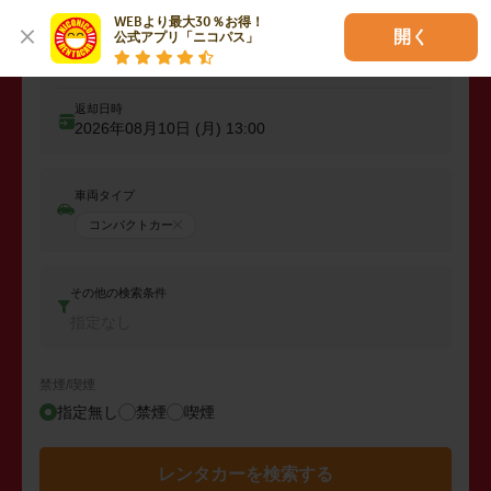
WEBより最大30％お得！

開く
公式アプリ「ニコパス」
出発日時
2026年08月09日 (日)
13:00
返却日時
2026年08月10日 (月)
13:00
車両タイプ
コンパクトカー
その他の検索条件
指定なし
禁煙/喫煙
指定無し
禁煙
喫煙
レンタカーを検索する