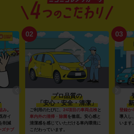
02
03
プロ品質の
〜
「安心・安全・清潔」
新
組み
。
ご利用のたびに、
24項目の車両点検
と
登録か
既存イ
車内外の清掃・除菌
を徹底。安心感と
導入し
を削減
清潔感を感じていただける車内環境に
います
ーズナブ
こだわっています。