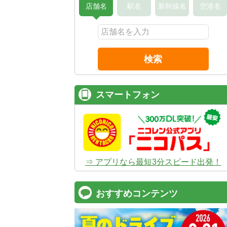
店舗名
駅名
新幹線名
空港名
検索
スマートフォン
⇒ アプリなら最短3分スピード出発！
おすすめコンテンツ