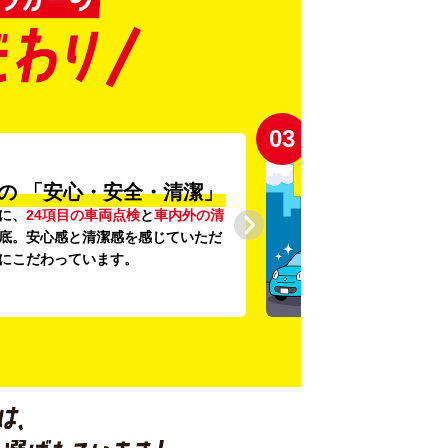
03
の
「安心・安全・清潔」
に、
24項目の車両点検
と
車内外の清
底。安心感と清潔感を感じていただ
にこだわっています。