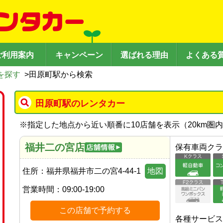
ご利用案内
キャンペーン
選ばれる理由
よくある
を探す
>
田原町駅から検索
田原町駅のレンタカー
※
指定した地点から近い順番に10店舗を表示（
20
km圏
福井二の宮店
保有車両クラ
住所：
福井県福井市二の宮4-44-1
地図
営業時間：
09:00-19:00
この店舗で予約する
各種サービス