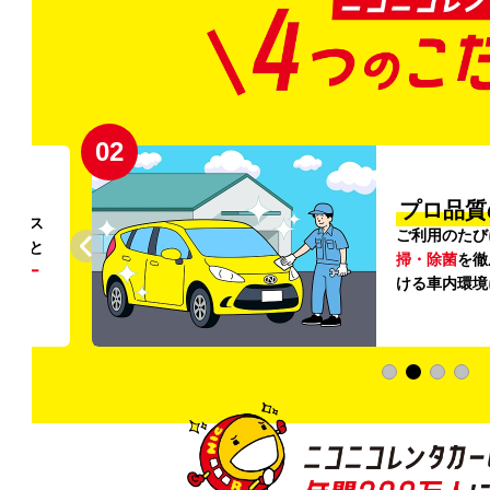
02
円〜
プロ品質
リンス
ご利用のたび
ること
掃・除菌
を徹
う
リー
ける車内環境