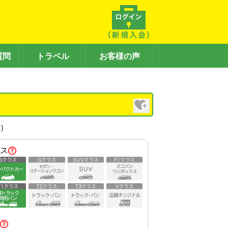
質問
トラベル
お客様の声
内）
ス