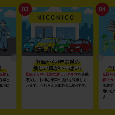
03
04
登録から4年未満の
潔」
新しい車がいっぱい♪
全
点検
と
登録から4年未満の新しいクルマ
を多数
全国47
心感と
導入し、快適な車両の提供を追求して
駅チカ
環境に
います。もちろん追加料金は0円です。
店舗で
用いた
す。