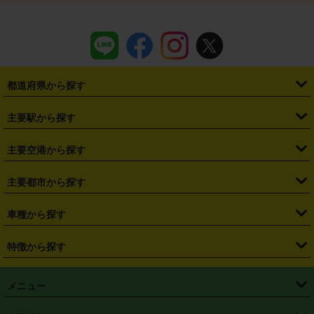
都道府県から探す
・
北海道
・
青森県
・
岩手県
・
宮城県
・
秋田県
・
山形県
主要駅から探す
・
福島県
・
東京都
・
神奈川県
・
埼玉県
・
千葉県
・
茨城県
・
札幌駅
・
仙台駅
・
新宿駅
・
池袋駅
・
渋谷駅
・
東京駅
主要空港から探す
・
栃木県
・
群馬県
・
山梨県
・
愛知県
・
静岡県
・
岐阜県
・
横浜駅
・
川崎駅
・
大宮駅
・
西船橋駅
・
柏駅
・
名古屋駅
・
新千歳空港
・
仙台空港
主要都市から探す
・
長野県
・
新潟県
・
富山県
・
石川県
・
福井県
・
大阪府
・
大阪駅
・
難波駅
・
三宮駅
・
京都駅
・
広島駅
・
博多駅
・
成田空港
・
羽田空港
・
兵庫県
・
京都府
・
滋賀県
・
和歌山県
・
奈良県
・
三重県
・
札幌市
・
仙台市
車種から探す
・
熊本駅
・
那覇空港駅
・
中部国際空港セントレア
・
関西国際空港
・
鳥取県
・
島根県
・
岡山県
・
広島県
・
山口県
・
徳島県
・
千葉市
・
さいたま市
・
軽自動車
・
コンパクトカー
・
ステーションワゴン・セダン
特徴から探す
・
大阪国際空港（伊丹空港）
・
神戸空港
・
香川県
・
愛媛県
・
高知県
・
福岡県
・
佐賀県
・
長崎県
・
横浜市
・
川崎市
・
ミニバン・ワンボックス
・
高級ミニバン・ワンボックス
・
SUV
・
岡山空港
・
徳島空港
・
ハイブリッド
・
宅配レンタカー
・
ETCカードレンタル
・
熊本県
・
大分県
・
宮崎県
・
鹿児島県
・
沖縄県
・
相模原市
・
新潟市
メニュー
・
軽トラック・商用バン
・
福岡空港
・
鹿児島空港
・
長期レンタル
・
深夜時間帯レンタル
・
免責補償プラス
・
静岡市
・
浜松市
・
・
トラック・バン
トップページ
・
はじめての方へ
・
ご利用案内
(タウンエースバン、ライトエースバン等)