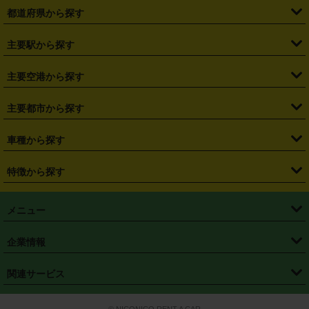
都道府県から探す
・
北海道
・
青森県
・
岩手県
・
宮城県
・
秋田県
・
山形県
主要駅から探す
・
福島県
・
東京都
・
神奈川県
・
埼玉県
・
千葉県
・
茨城県
・
札幌駅
・
仙台駅
・
新宿駅
・
池袋駅
・
渋谷駅
・
東京駅
主要空港から探す
・
栃木県
・
群馬県
・
山梨県
・
愛知県
・
静岡県
・
岐阜県
・
横浜駅
・
川崎駅
・
大宮駅
・
西船橋駅
・
柏駅
・
名古屋駅
・
新千歳空港
・
仙台空港
主要都市から探す
・
長野県
・
新潟県
・
富山県
・
石川県
・
福井県
・
大阪府
・
大阪駅
・
難波駅
・
三宮駅
・
京都駅
・
広島駅
・
博多駅
・
成田空港
・
羽田空港
・
兵庫県
・
京都府
・
滋賀県
・
和歌山県
・
奈良県
・
三重県
・
札幌市
・
仙台市
車種から探す
・
熊本駅
・
那覇空港駅
・
中部国際空港セントレア
・
関西国際空港
・
鳥取県
・
島根県
・
岡山県
・
広島県
・
山口県
・
徳島県
・
千葉市
・
さいたま市
・
軽自動車
・
コンパクトカー
・
ステーションワゴン・セダン
特徴から探す
・
大阪国際空港（伊丹空港）
・
神戸空港
・
香川県
・
愛媛県
・
高知県
・
福岡県
・
佐賀県
・
長崎県
・
横浜市
・
川崎市
・
ミニバン・ワンボックス
・
高級ミニバン・ワンボックス
・
SUV
・
岡山空港
・
徳島空港
・
ハイブリッド
・
宅配レンタカー
・
ETCカードレンタル
・
熊本県
・
大分県
・
宮崎県
・
鹿児島県
・
沖縄県
・
相模原市
・
新潟市
メニュー
・
軽トラック・商用バン
・
福岡空港
・
鹿児島空港
・
長期レンタル
・
深夜時間帯レンタル
・
免責補償プラス
・
静岡市
・
浜松市
・
・
トラック・バン
トップページ
・
はじめての方へ
・
ご利用案内
(タウンエースバン、ライトエースバン等)
企業情報
・
那覇空港
・
パーフェクト補償
・
スタッドレスタイヤ
・
直前予約
・
名古屋市
・
京都市
・
・
トラック・バン
ベストレート保証
・
予約から返却まで
・
・
店舗オリジナル
利用シーン別ガイ
(ハイエースバン・キャラバン等)
・
・
ニコパス(アプリ)
会社概要
・
ニュース
・
国際運転免許証
・
フランチャイズ募集
・
営業時間外返却サービス
・
個人情報保護
関連サービス
・
大阪市
・
堺市
ド
・
・
レッカー搬送サービス
カスタマーハラスメントに対する基本方針
・
神戸市
・
岡山市
・
・
車種・料金
カーリースなら「定額ニコノリパック」
・
店舗を探す
・
キャンペーン
© NICONICO RENT A CAR