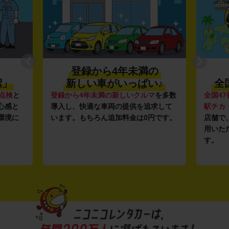
登録から4年未満の
潔」
新しい車がいっぱい♪
全
点検
と
登録から4年未満の新しいクルマ
を多数
全国47
心感と
導入し、快適な車両の提供を追求して
駅チカ
環境に
います。もちろん追加料金は0円です。
店舗で
用いた
す。