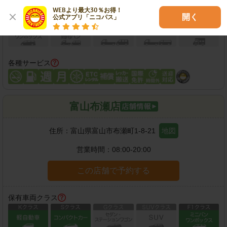
WEBより最大30％お得！

開く
公式アプリ「ニコパス」
各種サービス
富山布瀬店
住所：
富山県富山市布瀬町1-8-21
地図
営業時間：
08:00-20:00
この店舗で予約する
保有車両クラス