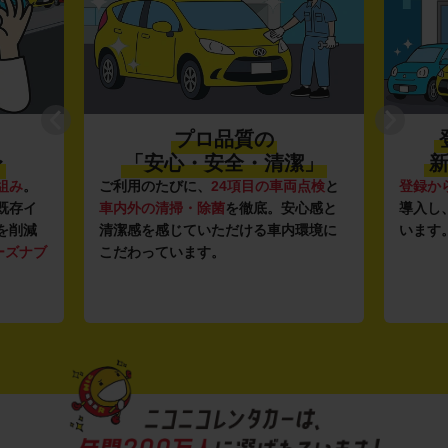
プロ品質の
〜
「安心・安全・清潔」
新
組み
。
ご利用のたびに、
24項目の車両点検
と
登録か
既存イ
車内外の清掃・除菌
を徹底。安心感と
導入し
を削減
清潔感を感じていただける車内環境に
います
ーズナブ
こだわっています。