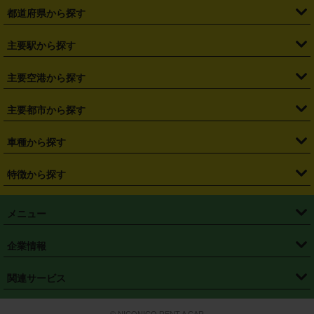
都道府県から探す
・
北海道
・
青森県
・
岩手県
・
宮城県
・
秋田県
・
山形県
主要駅から探す
・
福島県
・
東京都
・
神奈川県
・
埼玉県
・
千葉県
・
茨城県
・
札幌駅
・
仙台駅
・
新宿駅
・
池袋駅
・
渋谷駅
・
東京駅
主要空港から探す
・
栃木県
・
群馬県
・
山梨県
・
愛知県
・
静岡県
・
岐阜県
・
横浜駅
・
川崎駅
・
大宮駅
・
西船橋駅
・
柏駅
・
名古屋駅
・
新千歳空港
・
仙台空港
主要都市から探す
・
長野県
・
新潟県
・
富山県
・
石川県
・
福井県
・
大阪府
・
大阪駅
・
難波駅
・
三宮駅
・
京都駅
・
広島駅
・
博多駅
・
成田空港
・
羽田空港
・
兵庫県
・
京都府
・
滋賀県
・
和歌山県
・
奈良県
・
三重県
・
札幌市
・
仙台市
車種から探す
・
熊本駅
・
那覇空港駅
・
中部国際空港セントレア
・
関西国際空港
・
鳥取県
・
島根県
・
岡山県
・
広島県
・
山口県
・
徳島県
・
千葉市
・
さいたま市
・
軽自動車
・
コンパクトカー
・
ステーションワゴン・セダン
特徴から探す
・
大阪国際空港（伊丹空港）
・
神戸空港
・
香川県
・
愛媛県
・
高知県
・
福岡県
・
佐賀県
・
長崎県
・
横浜市
・
川崎市
・
ミニバン・ワンボックス
・
高級ミニバン・ワンボックス
・
SUV
・
岡山空港
・
徳島空港
・
ハイブリッド
・
宅配レンタカー
・
ETCカードレンタル
・
熊本県
・
大分県
・
宮崎県
・
鹿児島県
・
沖縄県
・
相模原市
・
新潟市
メニュー
・
軽トラック・商用バン
・
福岡空港
・
鹿児島空港
・
長期レンタル
・
深夜時間帯レンタル
・
免責補償プラス
・
静岡市
・
浜松市
・
・
トラック・バン
トップページ
・
はじめての方へ
・
ご利用案内
(タウンエースバン、ライトエースバン等)
企業情報
・
那覇空港
・
パーフェクト補償
・
スタッドレスタイヤ
・
直前予約
・
名古屋市
・
京都市
・
・
トラック・バン
ベストレート保証
・
予約から返却まで
・
・
店舗オリジナル
利用シーン別ガイ
(ハイエースバン・キャラバン等)
・
・
ニコパス(アプリ)
会社概要
・
ニュース
・
国際運転免許証
・
フランチャイズ募集
・
営業時間外返却サービス
・
個人情報保護
関連サービス
・
大阪市
・
堺市
ド
・
・
レッカー搬送サービス
カスタマーハラスメントに対する基本方針
・
神戸市
・
岡山市
・
・
車種・料金
カーリースなら「定額ニコノリパック」
・
店舗を探す
・
キャンペーン
© NICONICO RENT A CAR