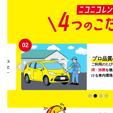
03
清潔」
内外の清
登録から4
ていただ
快適な車両
加料金は0