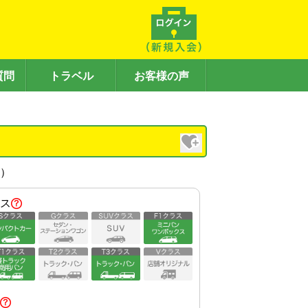
質問
トラベル
お客様の声
内）
ス