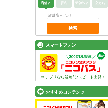
店舗名
駅名
新幹線名
空港名
検索
スマートフォン
⇒ アプリなら最短3分スピード出発！
おすすめコンテンツ