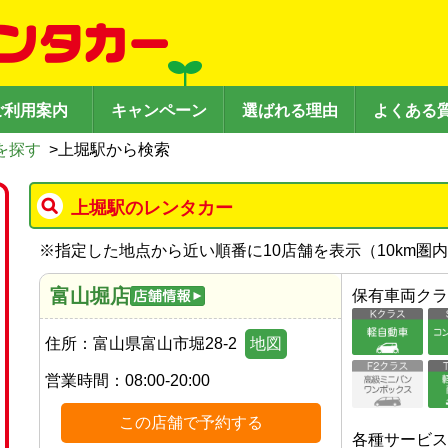
ご利用案内
キャンペーン
選ばれる理由
よくある
を探す
>
上堀駅から検索
上堀駅のレンタカー
※
指定した地点から近い順番に10店舗を表示（
10
km圏
富山堀店
保有車両クラ
住所：
富山県富山市堀28-2
地図
営業時間：
08:00-20:00
この店舗で予約する
各種サービス