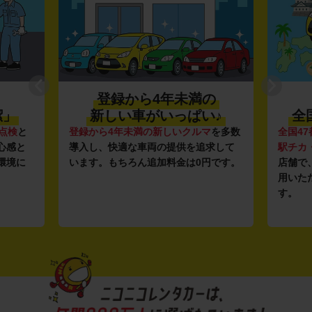
登録から4年未満の
潔」
新しい車がいっぱい♪
全
点検
と
登録から4年未満の新しいクルマ
を多数
全国47
心感と
導入し、快適な車両の提供を追求して
駅チカ
環境に
います。もちろん追加料金は0円です。
店舗で
用いた
す。