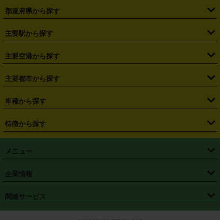
都道府県から探す
・
北海道
・
青森県
・
岩手県
・
宮城県
・
秋田県
・
山形県
主要駅から探す
・
福島県
・
東京都
・
神奈川県
・
埼玉県
・
千葉県
・
茨城県
・
札幌駅
・
仙台駅
・
新宿駅
・
池袋駅
・
渋谷駅
・
東京駅
主要空港から探す
・
栃木県
・
群馬県
・
山梨県
・
愛知県
・
静岡県
・
岐阜県
・
横浜駅
・
川崎駅
・
大宮駅
・
西船橋駅
・
柏駅
・
名古屋駅
・
新千歳空港
・
仙台空港
主要都市から探す
・
長野県
・
新潟県
・
富山県
・
石川県
・
福井県
・
大阪府
・
大阪駅
・
難波駅
・
三宮駅
・
京都駅
・
広島駅
・
博多駅
・
成田空港
・
羽田空港
・
兵庫県
・
京都府
・
滋賀県
・
和歌山県
・
奈良県
・
三重県
・
札幌市
・
仙台市
車種から探す
・
熊本駅
・
那覇空港駅
・
中部国際空港セントレア
・
関西国際空港
・
鳥取県
・
島根県
・
岡山県
・
広島県
・
山口県
・
徳島県
・
千葉市
・
さいたま市
・
軽自動車
・
コンパクトカー
・
ステーションワゴン・セダン
特徴から探す
・
大阪国際空港（伊丹空港）
・
神戸空港
・
香川県
・
愛媛県
・
高知県
・
福岡県
・
佐賀県
・
長崎県
・
横浜市
・
川崎市
・
ミニバン・ワンボックス
・
高級ミニバン・ワンボックス
・
SUV
・
岡山空港
・
徳島空港
・
ハイブリッド
・
宅配レンタカー
・
ETCカードレンタル
・
熊本県
・
大分県
・
宮崎県
・
鹿児島県
・
沖縄県
・
相模原市
・
新潟市
メニュー
・
軽トラック・商用バン
・
福岡空港
・
鹿児島空港
・
長期レンタル
・
深夜時間帯レンタル
・
免責補償プラス
・
静岡市
・
浜松市
・
・
トラック・バン
トップページ
・
はじめての方へ
・
ご利用案内
(タウンエースバン、ライトエースバン等)
企業情報
・
那覇空港
・
パーフェクト補償
・
スタッドレスタイヤ
・
直前予約
・
名古屋市
・
京都市
・
・
トラック・バン
ベストレート保証
・
予約から返却まで
・
・
店舗オリジナル
利用シーン別ガイ
(ハイエースバン・キャラバン等)
・
・
ニコパス(アプリ)
会社概要
・
ニュース
・
国際運転免許証
・
フランチャイズ募集
・
営業時間外返却サービス
・
個人情報保護
関連サービス
・
大阪市
・
堺市
ド
・
・
レッカー搬送サービス
カスタマーハラスメントに対する基本方針
・
神戸市
・
岡山市
・
・
車種・料金
カーリースなら「定額ニコノリパック」
・
店舗を探す
・
キャンペーン