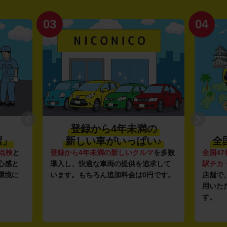
03
04
登録から4年未満の
潔」
新しい車がいっぱい♪
全
点検
と
登録から4年未満の新しいクルマ
を多数
全国47
心感と
導入し、快適な車両の提供を追求して
駅チカ
環境に
います。もちろん追加料金は0円です。
店舗で
用いた
す。