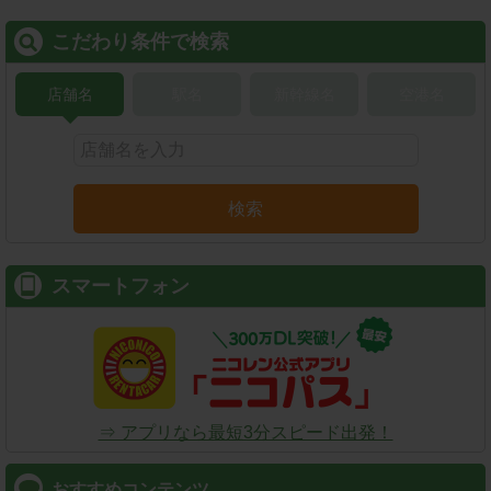
こだわり条件で検索
店舗名
駅名
新幹線名
空港名
検索
スマートフォン
⇒ アプリなら最短3分スピード出発！
おすすめコンテンツ