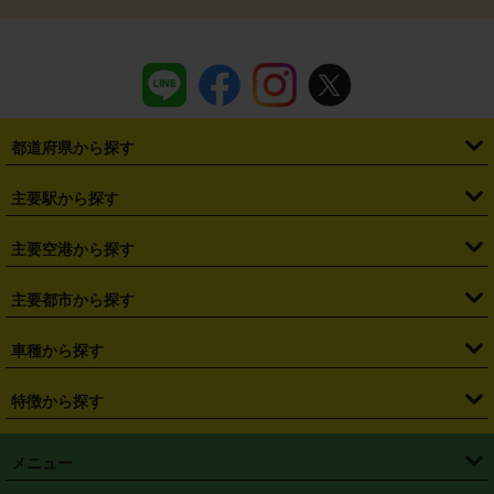
都道府県から探す
・
北海道
・
青森県
・
岩手県
・
宮城県
・
秋田県
・
山形県
主要駅から探す
・
福島県
・
東京都
・
神奈川県
・
埼玉県
・
千葉県
・
茨城県
・
札幌駅
・
仙台駅
・
新宿駅
・
池袋駅
・
渋谷駅
・
東京駅
主要空港から探す
・
栃木県
・
群馬県
・
山梨県
・
愛知県
・
静岡県
・
岐阜県
・
横浜駅
・
川崎駅
・
大宮駅
・
西船橋駅
・
柏駅
・
名古屋駅
・
新千歳空港
・
仙台空港
主要都市から探す
・
長野県
・
新潟県
・
富山県
・
石川県
・
福井県
・
大阪府
・
大阪駅
・
難波駅
・
三宮駅
・
京都駅
・
広島駅
・
博多駅
・
成田空港
・
羽田空港
・
兵庫県
・
京都府
・
滋賀県
・
和歌山県
・
奈良県
・
三重県
・
札幌市
・
仙台市
車種から探す
・
熊本駅
・
那覇空港駅
・
中部国際空港セントレア
・
関西国際空港
・
鳥取県
・
島根県
・
岡山県
・
広島県
・
山口県
・
徳島県
・
千葉市
・
さいたま市
・
軽自動車
・
コンパクトカー
・
ステーションワゴン・セダン
特徴から探す
・
大阪国際空港（伊丹空港）
・
神戸空港
・
香川県
・
愛媛県
・
高知県
・
福岡県
・
佐賀県
・
長崎県
・
横浜市
・
川崎市
・
ミニバン・ワンボックス
・
高級ミニバン・ワンボックス
・
SUV
・
岡山空港
・
徳島空港
・
ハイブリッド
・
宅配レンタカー
・
ETCカードレンタル
・
熊本県
・
大分県
・
宮崎県
・
鹿児島県
・
沖縄県
・
相模原市
・
新潟市
メニュー
・
軽トラック・商用バン
・
福岡空港
・
鹿児島空港
・
長期レンタル
・
深夜時間帯レンタル
・
免責補償プラス
・
静岡市
・
浜松市