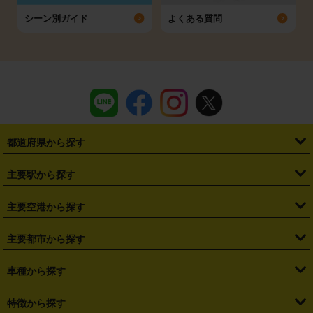
シーン別ガイド
よくある質問
都道府県から探す
・
北海道
・
青森県
・
岩手県
・
宮城県
・
秋田県
・
山形県
主要駅から探す
・
福島県
・
東京都
・
神奈川県
・
埼玉県
・
千葉県
・
茨城県
・
札幌駅
・
仙台駅
・
新宿駅
・
池袋駅
・
渋谷駅
・
東京駅
主要空港から探す
・
栃木県
・
群馬県
・
山梨県
・
愛知県
・
静岡県
・
岐阜県
・
横浜駅
・
川崎駅
・
大宮駅
・
西船橋駅
・
柏駅
・
名古屋駅
・
新千歳空港
・
仙台空港
主要都市から探す
・
長野県
・
新潟県
・
富山県
・
石川県
・
福井県
・
大阪府
・
大阪駅
・
難波駅
・
三宮駅
・
京都駅
・
広島駅
・
博多駅
・
成田空港
・
羽田空港
・
兵庫県
・
京都府
・
滋賀県
・
和歌山県
・
奈良県
・
三重県
・
札幌市
・
仙台市
車種から探す
・
熊本駅
・
那覇空港駅
・
中部国際空港セントレア
・
関西国際空港
・
鳥取県
・
島根県
・
岡山県
・
広島県
・
山口県
・
徳島県
・
千葉市
・
さいたま市
・
軽自動車
・
コンパクトカー
・
ステーションワゴン・セダン
特徴から探す
・
大阪国際空港（伊丹空港）
・
神戸空港
・
香川県
・
愛媛県
・
高知県
・
福岡県
・
佐賀県
・
長崎県
・
横浜市
・
川崎市