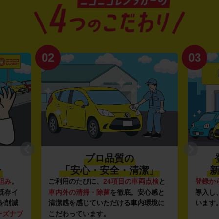
02
03
プロ品質の
〜
「安心・安全・清潔」
新
組み
。
ご利用のたびに、
24項目の車両点検
と
登録か
既存イ
車内外の清掃・除菌
を徹底。安心感と
導入し
を削減
清潔感を感じていただける車内環境に
います
ーズナブ
こだわっています。