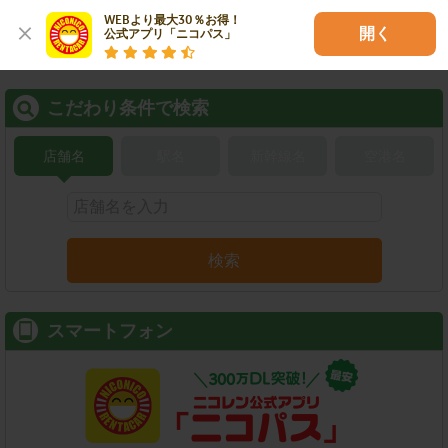
WEBより最大30％お得！

開く
公式アプリ「ニコパス」
こだわり条件で検索
店舗名
駅名
新幹線名
空港名
検索
スマートフォン