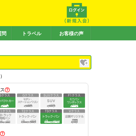
質問
トラベル
お客様の声
内）
ス