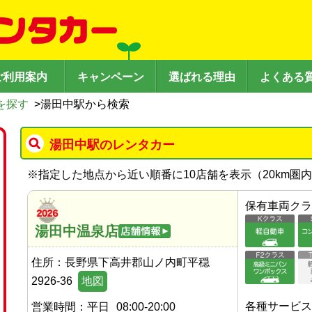
ご利用案内
キャンペーン
選ばれる理由
よくある
を探す
>
湯田中駅から検索
湯田中駅のレンタカー
※
指定した地点から近い順番に10店舗を表示（
20
km圏
保有車両クラ
湯田中温泉店
住所：
長野県下高井郡山ノ内町平穏
2926-36
地図
各種サービス
営業時間：
平日
08:00-20:00