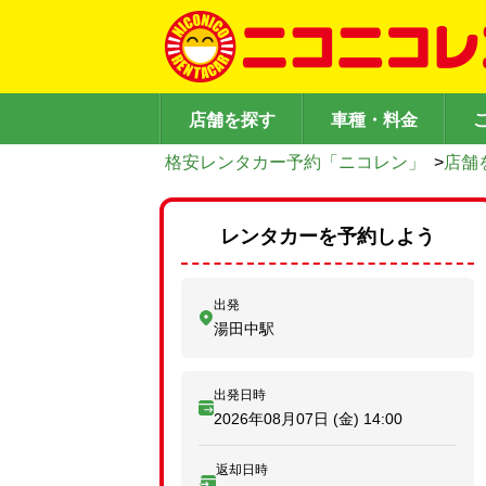
店舗を探す
車種・料金
格安レンタカー予約「ニコレン」
>
店舗
レンタカーを予約しよう
出発
湯田中駅
出発日時
2026年08月07日 (金)
14:00
返却日時