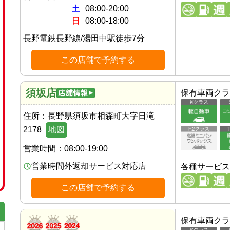
土
08:00-20:00
日
08:00-18:00
長野電鉄長野線
/
湯田中駅
徒歩
7
分
この店舗で予約する
須坂店
保有車両クラ
住所：
長野県須坂市相森町大字日滝
2178
地図
営業時間：
08:00-19:00
営業時間外返却サービス対応店
各種サービス
この店舗で予約する
保有車両クラ