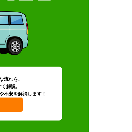
な流れを、
すく解説。
や不安を解消します！