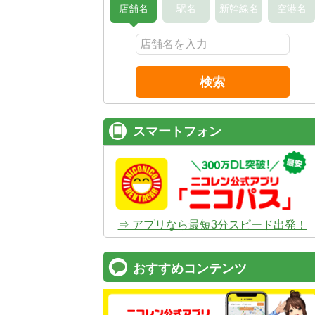
店舗名
駅名
新幹線名
空港名
検索
スマートフォン
⇒ アプリなら最短3分スピード出発！
おすすめコンテンツ