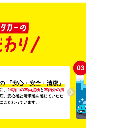
03
の
「安心・安全・清潔」
に、
24項目の車両点検
と
車内外の清
底。安心感と清潔感を感じていただ
にこだわっています。