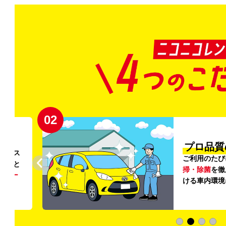
02
円〜
プロ品質
リンス
ご利用のたび
ること
掃・除菌
を徹
う
リー
ける車内環境