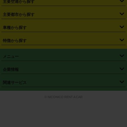
主要空港から探す
・
栃木県
・
群馬県
・
山梨県
・
愛知県
・
静岡県
・
岐阜県
・
横浜駅
・
川崎駅
・
大宮駅
・
西船橋駅
・
柏駅
・
名古屋駅
・
新千歳空港
・
仙台空港
主要都市から探す
・
長野県
・
新潟県
・
富山県
・
石川県
・
福井県
・
大阪府
・
大阪駅
・
難波駅
・
三宮駅
・
京都駅
・
広島駅
・
博多駅
・
成田空港
・
羽田空港
・
兵庫県
・
京都府
・
滋賀県
・
和歌山県
・
奈良県
・
三重県
・
札幌市
・
仙台市
車種から探す
・
熊本駅
・
那覇空港駅
・
中部国際空港セントレア
・
関西国際空港
・
鳥取県
・
島根県
・
岡山県
・
広島県
・
山口県
・
徳島県
・
千葉市
・
さいたま市
・
軽自動車
・
コンパクトカー
・
ステーションワゴン・セダン
特徴から探す
・
大阪国際空港（伊丹空港）
・
神戸空港
・
香川県
・
愛媛県
・
高知県
・
福岡県
・
佐賀県
・
長崎県
・
横浜市
・
川崎市
・
ミニバン・ワンボックス
・
高級ミニバン・ワンボックス
・
SUV
・
岡山空港
・
徳島空港
・
ハイブリッド
・
宅配レンタカー
・
ETCカードレンタル
・
熊本県
・
大分県
・
宮崎県
・
鹿児島県
・
沖縄県
・
相模原市
・
新潟市
メニュー
・
軽トラック・商用バン
・
福岡空港
・
鹿児島空港
・
長期レンタル
・
深夜時間帯レンタル
・
免責補償プラス
・
静岡市
・
浜松市
・
・
トラック・バン
トップページ
・
はじめての方へ
・
ご利用案内
(タウンエースバン、ライトエースバン等)
企業情報
・
那覇空港
・
パーフェクト補償
・
スタッドレスタイヤ
・
直前予約
・
名古屋市
・
京都市
・
・
トラック・バン
ベストレート保証
・
予約から返却まで
・
・
店舗オリジナル
利用シーン別ガイ
(ハイエースバン・キャラバン等)
・
・
ニコパス(アプリ)
会社概要
・
ニュース
・
国際運転免許証
・
フランチャイズ募集
・
営業時間外返却サービス
・
個人情報保護
関連サービス
・
大阪市
・
堺市
ド
・
・
レッカー搬送サービス
カスタマーハラスメントに対する基本方針
・
神戸市
・
岡山市
・
・
車種・料金
カーリースなら「定額ニコノリパック」
・
店舗を探す
・
キャンペーン
© NICONICO RENT A CAR
・
特定商取引法に基づく表記
・
旅行業約款
・
広島市
・
北九州市
・
・
会員特典
超短期カーリースの「ニコリース」
・
選ばれる理由
・
安心・安全への取
り組み
・
福岡市
・
熊本市
・
清潔・快適な車内
・
徹底した車両点検
・
新しいクルマ
空間