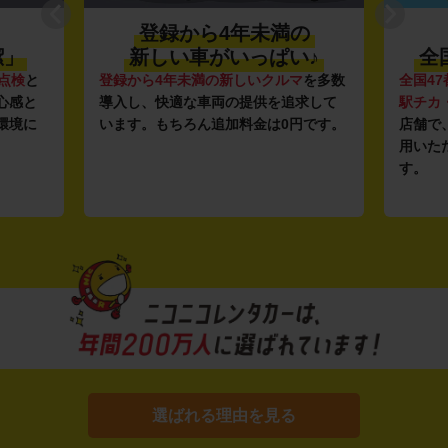
登録から4年未満の
潔」
新しい車がいっぱい♪
全
点検
と
登録から4年未満の新しいクルマ
を多数
全国47
心感と
導入し、快適な車両の提供を追求して
駅チカ
環境に
います。もちろん追加料金は0円です。
店舗で
用いた
す。
選ばれる理由を見る