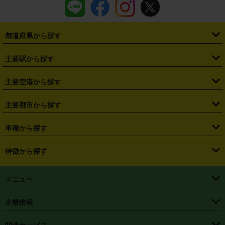
都道府県から探す
・
北海道
・
青森県
・
岩手県
・
宮城県
・
秋田県
・
山形県
主要駅から探す
・
福島県
・
東京都
・
神奈川県
・
埼玉県
・
千葉県
・
茨城県
・
札幌駅
・
仙台駅
・
新宿駅
・
池袋駅
・
渋谷駅
・
東京駅
主要空港から探す
・
栃木県
・
群馬県
・
山梨県
・
愛知県
・
静岡県
・
岐阜県
・
横浜駅
・
川崎駅
・
大宮駅
・
西船橋駅
・
柏駅
・
名古屋駅
・
新千歳空港
・
仙台空港
主要都市から探す
・
長野県
・
新潟県
・
富山県
・
石川県
・
福井県
・
大阪府
・
大阪駅
・
難波駅
・
三宮駅
・
京都駅
・
広島駅
・
博多駅
・
成田空港
・
羽田空港
・
兵庫県
・
京都府
・
滋賀県
・
和歌山県
・
奈良県
・
三重県
・
札幌市
・
仙台市
車種から探す
・
熊本駅
・
那覇空港駅
・
中部国際空港セントレア
・
関西国際空港
・
鳥取県
・
島根県
・
岡山県
・
広島県
・
山口県
・
徳島県
・
千葉市
・
さいたま市
・
軽自動車
・
コンパクトカー
・
ステーションワゴン・セダン
特徴から探す
・
大阪国際空港（伊丹空港）
・
神戸空港
・
香川県
・
愛媛県
・
高知県
・
福岡県
・
佐賀県
・
長崎県
・
横浜市
・
川崎市
・
ミニバン・ワンボックス
・
高級ミニバン・ワンボックス
・
SUV
・
岡山空港
・
徳島空港
・
ハイブリッド
・
宅配レンタカー
・
ETCカードレンタル
・
熊本県
・
大分県
・
宮崎県
・
鹿児島県
・
沖縄県
・
相模原市
・
新潟市
メニュー
・
軽トラック・商用バン
・
福岡空港
・
鹿児島空港
・
長期レンタル
・
深夜時間帯レンタル
・
免責補償プラス
・
静岡市
・
浜松市
・
・
トラック・バン
トップページ
・
はじめての方へ
・
ご利用案内
(タウンエースバン、ライトエースバン等)
企業情報
・
那覇空港
・
パーフェクト補償
・
スタッドレスタイヤ
・
直前予約
・
名古屋市
・
京都市
・
・
トラック・バン
ベストレート保証
・
予約から返却まで
・
・
店舗オリジナル
利用シーン別ガイ
(ハイエースバン・キャラバン等)
・
・
ニコパス(アプリ)
会社概要
・
ニュース
・
国際運転免許証
・
フランチャイズ募集
・
営業時間外返却サービス
・
個人情報保護