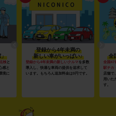
登録から4年未満の
潔」
新しい車がいっぱい♪
全
点検
と
登録から4年未満の新しいクルマ
を多数
全国47
心感と
導入し、快適な車両の提供を追求して
駅チカ
環境に
います。もちろん追加料金は0円です。
店舗で
用いた
す。