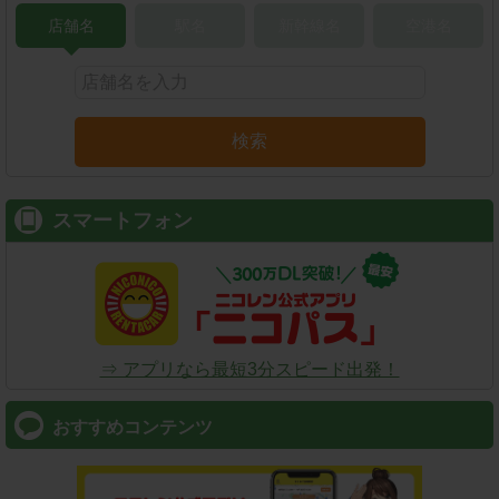
店舗名
駅名
新幹線名
空港名
検索
スマートフォン
⇒ アプリなら最短3分スピード出発！
おすすめコンテンツ