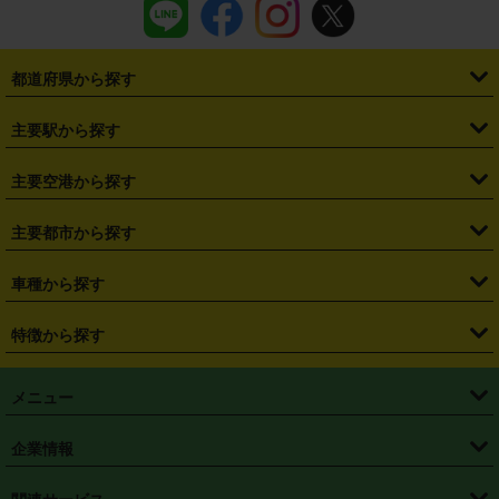
都道府県から探す
・
北海道
・
青森県
・
岩手県
・
宮城県
・
秋田県
・
山形県
主要駅から探す
・
福島県
・
東京都
・
神奈川県
・
埼玉県
・
千葉県
・
茨城県
・
札幌駅
・
仙台駅
・
新宿駅
・
池袋駅
・
渋谷駅
・
東京駅
主要空港から探す
・
栃木県
・
群馬県
・
山梨県
・
愛知県
・
静岡県
・
岐阜県
・
横浜駅
・
川崎駅
・
大宮駅
・
西船橋駅
・
柏駅
・
名古屋駅
・
新千歳空港
・
仙台空港
主要都市から探す
・
長野県
・
新潟県
・
富山県
・
石川県
・
福井県
・
大阪府
・
大阪駅
・
難波駅
・
三宮駅
・
京都駅
・
広島駅
・
博多駅
・
成田空港
・
羽田空港
・
兵庫県
・
京都府
・
滋賀県
・
和歌山県
・
奈良県
・
三重県
・
札幌市
・
仙台市
車種から探す
・
熊本駅
・
那覇空港駅
・
中部国際空港セントレア
・
関西国際空港
・
鳥取県
・
島根県
・
岡山県
・
広島県
・
山口県
・
徳島県
・
千葉市
・
さいたま市
・
軽自動車
・
コンパクトカー
・
ステーションワゴン・セダン
特徴から探す
・
大阪国際空港（伊丹空港）
・
神戸空港
・
香川県
・
愛媛県
・
高知県
・
福岡県
・
佐賀県
・
長崎県
・
横浜市
・
川崎市
・
ミニバン・ワンボックス
・
高級ミニバン・ワンボックス
・
SUV
・
岡山空港
・
徳島空港
・
ハイブリッド
・
宅配レンタカー
・
ETCカードレンタル
・
熊本県
・
大分県
・
宮崎県
・
鹿児島県
・
沖縄県
・
相模原市
・
新潟市
メニュー
・
軽トラック・商用バン
・
福岡空港
・
鹿児島空港
・
長期レンタル
・
深夜時間帯レンタル
・
免責補償プラス
・
静岡市
・
浜松市
・
・
トラック・バン
トップページ
・
はじめての方へ
・
ご利用案内
(タウンエースバン、ライトエースバン等)
企業情報
・
那覇空港
・
パーフェクト補償
・
スタッドレスタイヤ
・
直前予約
・
名古屋市
・
京都市
・
・
トラック・バン
ベストレート保証
・
予約から返却まで
・
・
店舗オリジナル
利用シーン別ガイ
(ハイエースバン・キャラバン等)
・
・
ニコパス(アプリ)
会社概要
・
ニュース
・
国際運転免許証
・
フランチャイズ募集
・
営業時間外返却サービス
・
個人情報保護