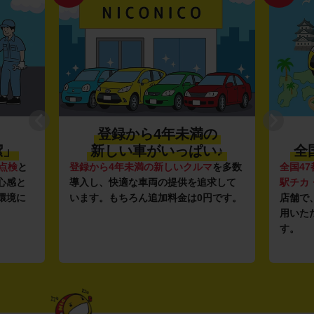
登録から4年未満の
潔」
新しい車がいっぱい♪
全
点検
と
登録から4年未満の新しいクルマ
を多数
全国47
心感と
導入し、快適な車両の提供を追求して
駅チカ
環境に
います。もちろん追加料金は0円です。
店舗で
用いた
す。