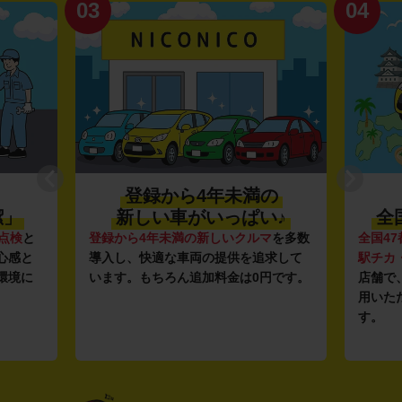
03
04
登録から4年未満の
潔」
新しい車がいっぱい♪
全
点検
と
登録から4年未満の新しいクルマ
を多数
全国47
心感と
導入し、快適な車両の提供を追求して
駅チカ
環境に
います。もちろん追加料金は0円です。
店舗で
用いた
す。