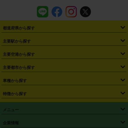
都道府県から探す
・
北海道
・
青森県
・
岩手県
・
宮城県
・
秋田県
・
山形県
主要駅から探す
・
福島県
・
東京都
・
神奈川県
・
埼玉県
・
千葉県
・
茨城県
・
札幌駅
・
仙台駅
・
新宿駅
・
池袋駅
・
渋谷駅
・
東京駅
主要空港から探す
・
栃木県
・
群馬県
・
山梨県
・
愛知県
・
静岡県
・
岐阜県
・
横浜駅
・
川崎駅
・
大宮駅
・
西船橋駅
・
柏駅
・
名古屋駅
・
新千歳空港
・
仙台空港
主要都市から探す
・
長野県
・
新潟県
・
富山県
・
石川県
・
福井県
・
大阪府
・
大阪駅
・
難波駅
・
三宮駅
・
京都駅
・
広島駅
・
博多駅
・
成田空港
・
羽田空港
・
兵庫県
・
京都府
・
滋賀県
・
和歌山県
・
奈良県
・
三重県
・
札幌市
・
仙台市
車種から探す
・
熊本駅
・
那覇空港駅
・
中部国際空港セントレア
・
関西国際空港
・
鳥取県
・
島根県
・
岡山県
・
広島県
・
山口県
・
徳島県
・
千葉市
・
さいたま市
・
軽自動車
・
コンパクトカー
・
ステーションワゴン・セダン
特徴から探す
・
大阪国際空港（伊丹空港）
・
神戸空港
・
香川県
・
愛媛県
・
高知県
・
福岡県
・
佐賀県
・
長崎県
・
横浜市
・
川崎市
・
ミニバン・ワンボックス
・
高級ミニバン・ワンボックス
・
SUV
・
岡山空港
・
徳島空港
・
ハイブリッド
・
宅配レンタカー
・
ETCカードレンタル
・
熊本県
・
大分県
・
宮崎県
・
鹿児島県
・
沖縄県
・
相模原市
・
新潟市
メニュー
・
軽トラック・商用バン
・
福岡空港
・
鹿児島空港
・
長期レンタル
・
深夜時間帯レンタル
・
免責補償プラス
・
静岡市
・
浜松市
・
・
トラック・バン
トップページ
・
はじめての方へ
・
ご利用案内
(タウンエースバン、ライトエースバン等)
企業情報
・
那覇空港
・
パーフェクト補償
・
スタッドレスタイヤ
・
直前予約
・
名古屋市
・
京都市