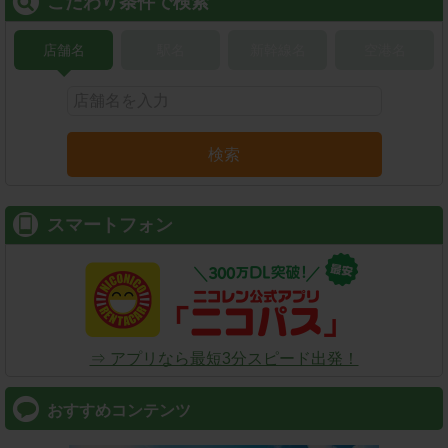
こだわり条件で検索
店舗名
駅名
新幹線名
空港名
検索
スマートフォン
⇒ アプリなら最短3分スピード出発！
おすすめコンテンツ