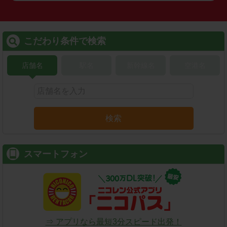
こだわり条件で検索
店舗名
駅名
新幹線名
空港名
検索
スマートフォン
⇒ アプリなら最短3分スピード出発！