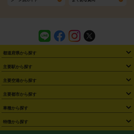
都道府県から探す
・
北海道
・
青森県
・
岩手県
・
宮城県
・
秋田県
・
山形県
主要駅から探す
・
福島県
・
東京都
・
神奈川県
・
埼玉県
・
千葉県
・
茨城県
・
札幌駅
・
仙台駅
・
新宿駅
・
池袋駅
・
渋谷駅
・
東京駅
主要空港から探す
・
栃木県
・
群馬県
・
山梨県
・
愛知県
・
静岡県
・
岐阜県
・
横浜駅
・
川崎駅
・
大宮駅
・
西船橋駅
・
柏駅
・
名古屋駅
・
新千歳空港
・
仙台空港
主要都市から探す
・
長野県
・
新潟県
・
富山県
・
石川県
・
福井県
・
大阪府
・
大阪駅
・
難波駅
・
三宮駅
・
京都駅
・
広島駅
・
博多駅
・
成田空港
・
羽田空港
・
兵庫県
・
京都府
・
滋賀県
・
和歌山県
・
奈良県
・
三重県
・
札幌市
・
仙台市
車種から探す
・
熊本駅
・
那覇空港駅
・
中部国際空港セントレア
・
関西国際空港
・
鳥取県
・
島根県
・
岡山県
・
広島県
・
山口県
・
徳島県
・
千葉市
・
さいたま市
・
軽自動車
・
コンパクトカー
・
ステーションワゴン・セダン
特徴から探す
・
大阪国際空港（伊丹空港）
・
神戸空港
・
香川県
・
愛媛県
・
高知県
・
福岡県
・
佐賀県
・
長崎県
・
横浜市
・
川崎市
・
ミニバン・ワンボックス
・
高級ミニバン・ワンボックス
・
SUV
・
岡山空港
・
徳島空港
・
ハイブリッド
・
宅配レンタカー
・
ETCカードレンタル