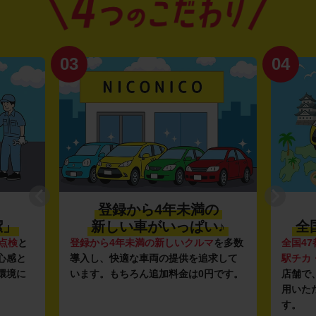
03
04
登録から4年未満の
潔」
新しい車がいっぱい♪
全
点検
と
登録から4年未満の新しいクルマ
を多数
全国47
心感と
導入し、快適な車両の提供を追求して
駅チカ
環境に
います。もちろん追加料金は0円です。
店舗で
用いた
す。