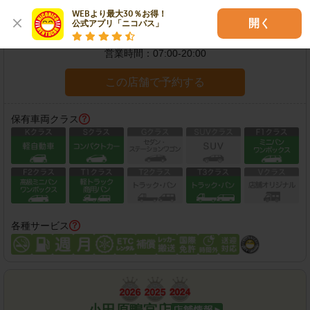
WEBより最大30％お得！

開く
公式アプリ「ニコパス」
住所：
神奈川県小田原市寿町5-8-41
地図
営業時間：
07:00-20:00
この店舗で予約する
保有車両クラス
各種サービス