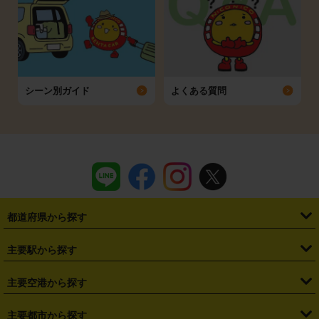
シーン別ガイド
よくある質問
都道府県から探す
・
北海道
・
青森県
・
岩手県
・
宮城県
・
秋田県
・
山形県
主要駅から探す
・
福島県
・
東京都
・
神奈川県
・
埼玉県
・
千葉県
・
茨城県
・
札幌駅
・
仙台駅
・
新宿駅
・
池袋駅
・
渋谷駅
・
東京駅
主要空港から探す
・
栃木県
・
群馬県
・
山梨県
・
愛知県
・
静岡県
・
岐阜県
・
横浜駅
・
川崎駅
・
大宮駅
・
西船橋駅
・
柏駅
・
名古屋駅
・
新千歳空港
・
仙台空港
主要都市から探す
・
長野県
・
新潟県
・
富山県
・
石川県
・
福井県
・
大阪府