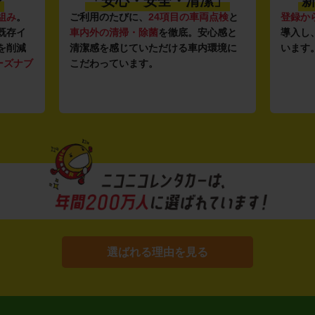
〜
「安心・安全・清潔」
新
組み
。
ご利用のたびに、
24項目の車両点検
と
登録か
既存イ
車内外の清掃・除菌
を徹底。安心感と
導入し
を削減
清潔感を感じていただける車内環境に
います
ーズナブ
こだわっています。
選ばれる理由を見る