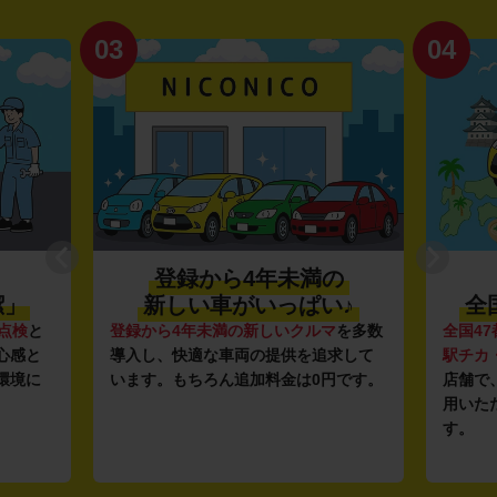
03
04
登録から4年未満の
潔」
新しい車がいっぱい♪
全
点検
と
登録から4年未満の新しいクルマ
を多数
全国47
心感と
導入し、快適な車両の提供を追求して
駅チカ
環境に
います。もちろん追加料金は0円です。
店舗で
用いた
す。