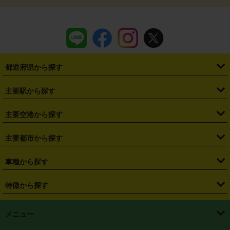
都道府県から探す
・
北海道
・
青森県
・
岩手県
・
宮城県
・
秋田県
・
山形県
主要駅から探す
・
福島県
・
東京都
・
神奈川県
・
埼玉県
・
千葉県
・
茨城県
・
札幌駅
・
仙台駅
・
新宿駅
・
池袋駅
・
渋谷駅
・
東京駅
主要空港から探す
・
栃木県
・
群馬県
・
山梨県
・
愛知県
・
静岡県
・
岐阜県
・
横浜駅
・
川崎駅
・
大宮駅
・
西船橋駅
・
柏駅
・
名古屋駅
・
新千歳空港
・
仙台空港
主要都市から探す
・
長野県
・
新潟県
・
富山県
・
石川県
・
福井県
・
大阪府
・
大阪駅
・
難波駅
・
三宮駅
・
京都駅
・
広島駅
・
博多駅
・
成田空港
・
羽田空港
・
兵庫県
・
京都府
・
滋賀県
・
和歌山県
・
奈良県
・
三重県
・
札幌市
・
仙台市
車種から探す
・
熊本駅
・
那覇空港駅
・
中部国際空港セントレア
・
関西国際空港
・
鳥取県
・
島根県
・
岡山県
・
広島県
・
山口県
・
徳島県
・
千葉市
・
さいたま市
・
軽自動車
・
コンパクトカー
・
ステーションワゴン・セダン
特徴から探す
・
大阪国際空港（伊丹空港）
・
神戸空港
・
香川県
・
愛媛県
・
高知県
・
福岡県
・
佐賀県
・
長崎県
・
横浜市
・
川崎市
・
ミニバン・ワンボックス
・
高級ミニバン・ワンボックス
・
SUV
・
岡山空港
・
徳島空港
・
ハイブリッド
・
宅配レンタカー
・
ETCカードレンタル
・
熊本県
・
大分県
・
宮崎県
・
鹿児島県
・
沖縄県
・
相模原市
・
新潟市
メニュー
・
軽トラック・商用バン
・
福岡空港
・
鹿児島空港
・
長期レンタル
・
深夜時間帯レンタル
・
免責補償プラス
・
静岡市
・
浜松市