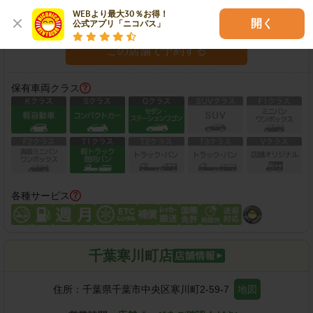
WEBより最大30％お得！

営業時間：
08:00-20:00
開く
公式アプリ「ニコパス」
この店舗で予約する
保有車両クラス
各種サービス
千葉寒川町店
住所：
千葉県千葉市中央区寒川町2-59-7
地図