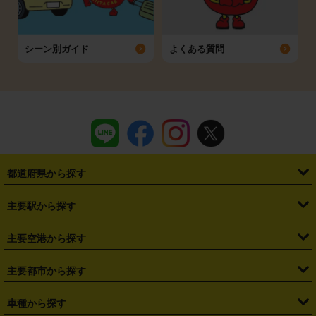
シーン別ガイド
よくある質問
都道府県から探す
・
北海道
・
青森県
・
岩手県
・
宮城県
・
秋田県
・
山形県
主要駅から探す
・
福島県
・
東京都
・
神奈川県
・
埼玉県
・
千葉県
・
茨城県
・
札幌駅
・
仙台駅
・
新宿駅
・
池袋駅
・
渋谷駅
・
東京駅
主要空港から探す
・
栃木県
・
群馬県
・
山梨県
・
愛知県
・
静岡県
・
岐阜県
・
横浜駅
・
川崎駅
・
大宮駅
・
西船橋駅
・
柏駅
・
名古屋駅
・
新千歳空港
・
仙台空港
主要都市から探す
・
長野県
・
新潟県
・
富山県
・
石川県
・
福井県
・
大阪府
・
大阪駅
・
難波駅
・
三宮駅
・
京都駅
・
広島駅
・
博多駅
・
成田空港
・
羽田空港
・
兵庫県
・
京都府
・
滋賀県
・
和歌山県
・
奈良県
・
三重県
・
札幌市
・
仙台市
車種から探す
・
熊本駅
・
那覇空港駅
・
中部国際空港セントレア
・
関西国際空港