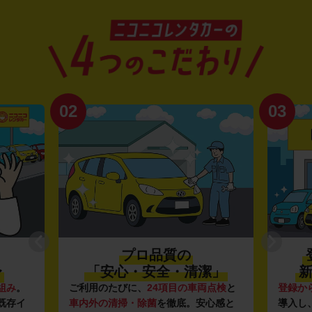
02
03
プロ品質の
〜
「安心・安全・清潔」
新
組み
。
ご利用のたびに、
24項目の車両点検
と
登録か
既存イ
車内外の清掃・除菌
を徹底。安心感と
導入し