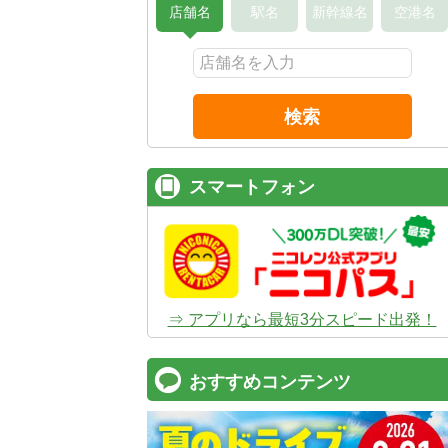
店舗名
駅名
新幹線名
空港名
検索
スマートフォン
⇒ アプリなら最短3分スピード出発！
おすすめコンテンツ