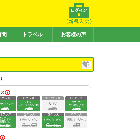
質問
トラベル
お客様の声
内）
ス