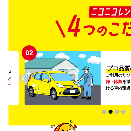
02
円〜
プロ品質
リンス
ご利用のたび
ること
掃・除菌
を徹
う
リー
ける車内環境