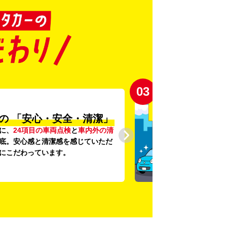
03
の
「安心・安全・清潔」
に、
24項目の車両点検
と
車内外の清
底。安心感と清潔感を感じていただ
にこだわっています。