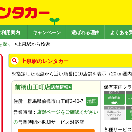
ご利用案内
キャンペーン
選ばれる理由
よくある
を探す
>
上泉駅から検索
上泉駅のレンタカー
※
指定した地点から近い順番に10店舗を表示（
20
km圏
前橋山王町店
保有車両クラ
住所：
群馬県前橋市山王町2-40-7
地図
営業時間：
店舗ページをご確認ください
営業時間外返却サービス対応店
各種サービス