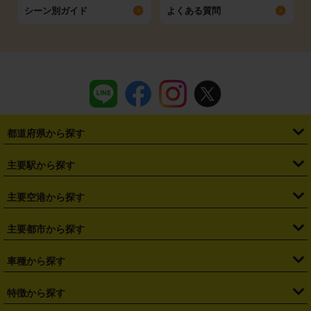
シーン別ガイド
よくある質問
都道府県から探す
・
北海道
・
青森県
・
岩手県
・
宮城県
・
秋田県
・
山形県
主要駅から探す
・
福島県
・
東京都
・
神奈川県
・
埼玉県
・
千葉県
・
茨城県
・
札幌駅
・
仙台駅
・
新宿駅
・
池袋駅
・
渋谷駅
・
東京駅
主要空港から探す
・
栃木県
・
群馬県
・
山梨県
・
愛知県
・
静岡県
・
岐阜県
・
横浜駅
・
川崎駅
・
大宮駅
・
西船橋駅
・
柏駅
・
名古屋駅
・
新千歳空港
・
仙台空港
主要都市から探す
・
長野県
・
新潟県
・
富山県
・
石川県
・
福井県
・
大阪府
・
大阪駅
・
難波駅
・
三宮駅
・
京都駅
・
広島駅
・
博多駅
・
成田空港
・
羽田空港
・
兵庫県
・
京都府
・
滋賀県
・
和歌山県
・
奈良県
・
三重県
・
札幌市
・
仙台市
車種から探す
・
熊本駅
・
那覇空港駅
・
中部国際空港セントレア
・
関西国際空港
・
鳥取県
・
島根県
・
岡山県
・
広島県
・
山口県
・
徳島県
・
千葉市
・
さいたま市
・
軽自動車
・
コンパクトカー
・
ステーションワゴン・セダン
特徴から探す
・
大阪国際空港（伊丹空港）
・
神戸空港
・
香川県
・
愛媛県
・
高知県
・
福岡県
・
佐賀県
・
長崎県
・
横浜市
・
川崎市
・
ミニバン・ワンボックス
・
高級ミニバン・ワンボックス
・
SUV