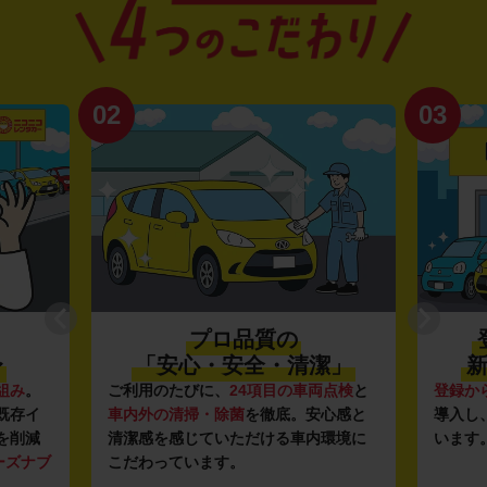
02
03
プロ品質の
〜
「安心・安全・清潔」
新
組み
。
ご利用のたびに、
24項目の車両点検
と
登録か
既存イ
車内外の清掃・除菌
を徹底。安心感と
導入し
を削減
清潔感を感じていただける車内環境に
います
ーズナブ
こだわっています。