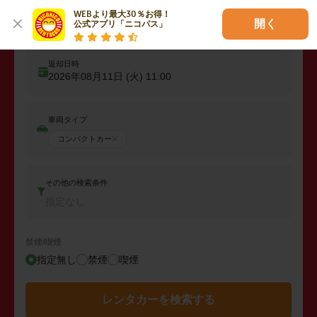
WEBより最大30％お得！

出発日時
開く
公式アプリ「ニコパス」
2026年08月10日 (月)
11:00
返却日時
2026年08月11日 (火)
11:00
車両タイプ
コンパクトカー
その他の検索条件
指定なし
禁煙/喫煙
指定無し
禁煙
喫煙
レンタカーを検索する