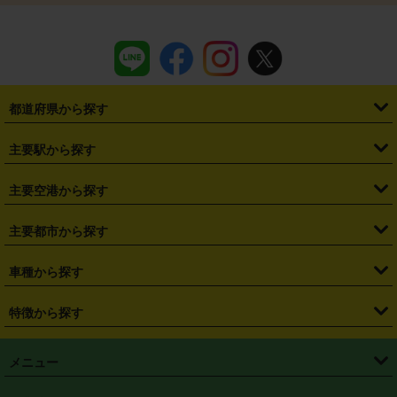
都道府県から探す
・
北海道
・
青森県
・
岩手県
・
宮城県
・
秋田県
・
山形県
主要駅から探す
・
福島県
・
東京都
・
神奈川県
・
埼玉県
・
千葉県
・
茨城県
・
札幌駅
・
仙台駅
・
新宿駅
・
池袋駅
・
渋谷駅
・
東京駅
主要空港から探す
・
栃木県
・
群馬県
・
山梨県
・
愛知県
・
静岡県
・
岐阜県
・
横浜駅
・
川崎駅
・
大宮駅
・
西船橋駅
・
柏駅
・
名古屋駅
・
新千歳空港
・
仙台空港
主要都市から探す
・
長野県
・
新潟県
・
富山県
・
石川県
・
福井県
・
大阪府
・
大阪駅
・
難波駅
・
三宮駅
・
京都駅
・
広島駅
・
博多駅
・
成田空港
・
羽田空港
・
兵庫県
・
京都府
・
滋賀県
・
和歌山県
・
奈良県
・
三重県
・
札幌市
・
仙台市
車種から探す
・
熊本駅
・
那覇空港駅
・
中部国際空港セントレア
・
関西国際空港
・
鳥取県
・
島根県
・
岡山県
・
広島県
・
山口県
・
徳島県
・
千葉市
・
さいたま市
・
軽自動車
・
コンパクトカー
・
ステーションワゴン・セダン
特徴から探す
・
大阪国際空港（伊丹空港）
・
神戸空港
・
香川県
・
愛媛県
・
高知県
・
福岡県
・
佐賀県
・
長崎県
・
横浜市
・
川崎市
・
ミニバン・ワンボックス
・
高級ミニバン・ワンボックス
・
SUV
・
岡山空港
・
徳島空港
・
ハイブリッド
・
宅配レンタカー
・
ETCカードレンタル
・
熊本県
・
大分県
・
宮崎県
・
鹿児島県
・
沖縄県
・
相模原市
・
新潟市
メニュー
・
軽トラック・商用バン
・
福岡空港
・
鹿児島空港
・
長期レンタル
・
深夜時間帯レンタル
・
免責補償プラス
・
静岡市
・
浜松市
・
・
トラック・バン
トップページ
・
はじめての方へ
・
ご利用案内
(タウンエースバン、ライトエースバン等)