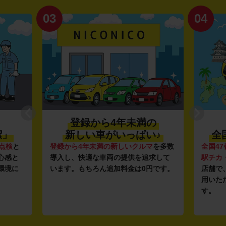
03
04
登録から4年未満の
潔」
新しい車がいっぱい♪
全
点検
と
登録から4年未満の新しいクルマ
を多数
全国47
心感と
導入し、快適な車両の提供を追求して
駅チカ
環境に
います。もちろん追加料金は0円です。
店舗で
用いた
す。