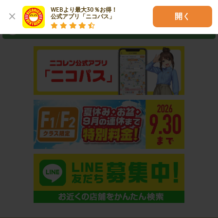
⇒ アプリなら最短3分スピード出発！
WEBより最大30％お得！

開く
公式アプリ「ニコパス」
おすすめコンテンツ