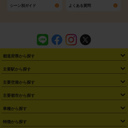
シーン別ガイド
よくある質問
都道府県から探す
・
北海道
・
青森県
・
岩手県
・
宮城県
・
秋田県
・
山形県
主要駅から探す
・
福島県
・
東京都
・
神奈川県
・
埼玉県
・
千葉県
・
茨城県
・
札幌駅
・
仙台駅
・
新宿駅
・
池袋駅
・
渋谷駅
・
東京駅
主要空港から探す
・
栃木県
・
群馬県
・
山梨県
・
愛知県
・
静岡県
・
岐阜県
・
横浜駅
・
川崎駅
・
大宮駅
・
西船橋駅
・
柏駅
・
名古屋駅
・
新千歳空港
・
仙台空港
主要都市から探す
・
長野県
・
新潟県
・
富山県
・
石川県
・
福井県
・
大阪府
・
大阪駅
・
難波駅
・
三宮駅
・
京都駅
・
広島駅
・
博多駅
・
成田空港
・
羽田空港
・
兵庫県
・
京都府
・
滋賀県
・
和歌山県
・
奈良県
・
三重県
・
札幌市
・
仙台市
車種から探す
・
熊本駅
・
那覇空港駅
・
中部国際空港セントレア
・
関西国際空港
・
鳥取県
・
島根県
・
岡山県
・
広島県
・
山口県
・
徳島県
・
千葉市
・
さいたま市
・
軽自動車
・
コンパクトカー
・
ステーションワゴン・セダン
特徴から探す
・
大阪国際空港（伊丹空港）
・
神戸空港
・
香川県
・
愛媛県
・
高知県
・
福岡県
・
佐賀県
・
長崎県
・
横浜市
・
川崎市