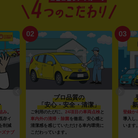
02
03
プロ品質の
〜
「安心・安全・清潔」
新
組み
。
ご利用のたびに、
24項目の車両点検
と
登録か
既存イ
車内外の清掃・除菌
を徹底。安心感と
導入し
を削減
清潔感を感じていただける車内環境に
います
ーズナブ
こだわっています。