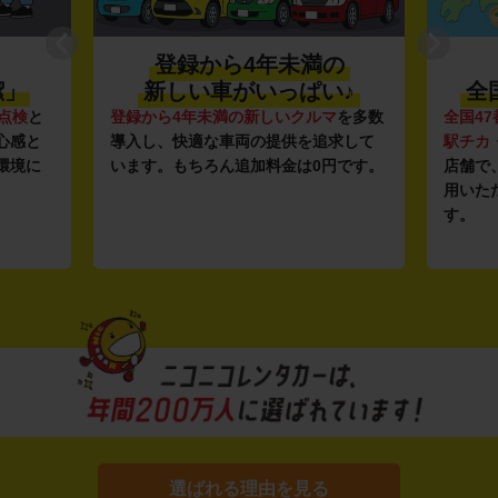
登録から4年未満の
潔」
新しい車がいっぱい♪
全
点検
と
登録から4年未満の新しいクルマ
を多数
全国47
心感と
導入し、快適な車両の提供を追求して
駅チカ
環境に
います。もちろん追加料金は0円です。
店舗で
用いた
す。
選ばれる理由を見る