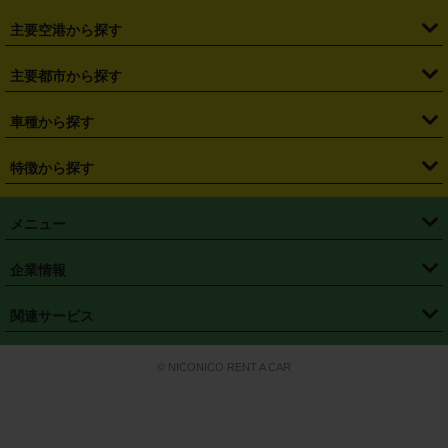
・
福島県
・
東京都
・
神奈川県
・
埼玉県
・
千葉県
・
茨城県
・
札幌駅
・
仙台駅
・
新宿駅
・
池袋駅
・
渋谷駅
・
東京駅
主要空港から探す
・
栃木県
・
群馬県
・
山梨県
・
愛知県
・
静岡県
・
岐阜県
・
横浜駅
・
川崎駅
・
大宮駅
・
西船橋駅
・
柏駅
・
名古屋駅
・
新千歳空港
・
仙台空港
主要都市から探す
・
長野県
・
新潟県
・
富山県
・
石川県
・
福井県
・
大阪府
・
大阪駅
・
難波駅
・
三宮駅
・
京都駅
・
広島駅
・
博多駅
・
成田空港
・
羽田空港
・
兵庫県
・
京都府
・
滋賀県
・
和歌山県
・
奈良県
・
三重県
・
札幌市
・
仙台市
車種から探す
・
熊本駅
・
那覇空港駅
・
中部国際空港セントレア
・
関西国際空港
・
鳥取県
・
島根県
・
岡山県
・
広島県
・
山口県
・
徳島県
・
千葉市
・
さいたま市
・
軽自動車
・
コンパクトカー
・
ステーションワゴン・セダン
特徴から探す
・
大阪国際空港（伊丹空港）
・
神戸空港
・
香川県
・
愛媛県
・
高知県
・
福岡県
・
佐賀県
・
長崎県
・
横浜市
・
川崎市
・
ミニバン・ワンボックス
・
高級ミニバン・ワンボックス
・
SUV
・
岡山空港
・
徳島空港
・
ハイブリッド
・
宅配レンタカー
・
ETCカードレンタル
・
熊本県
・
大分県
・
宮崎県
・
鹿児島県
・
沖縄県
・
相模原市
・
新潟市
メニュー
・
軽トラック・商用バン
・
福岡空港
・
鹿児島空港
・
長期レンタル
・
深夜時間帯レンタル
・
免責補償プラス
・
静岡市
・
浜松市
・
・
トラック・バン
トップページ
・
はじめての方へ
・
ご利用案内
(タウンエースバン、ライトエースバン等)
企業情報
・
那覇空港
・
パーフェクト補償
・
スタッドレスタイヤ
・
直前予約
・
名古屋市
・
京都市
・
・
トラック・バン
ベストレート保証
・
予約から返却まで
・
・
店舗オリジナル
利用シーン別ガイ
(ハイエースバン・キャラバン等)
・
・
ニコパス(アプリ)
会社概要
・
ニュース
・
国際運転免許証
・
フランチャイズ募集
・
営業時間外返却サービス
・
個人情報保護
関連サービス
・
大阪市
・
堺市
ド
・
・
レッカー搬送サービス
カスタマーハラスメントに対する基本方針
・
神戸市
・
岡山市
・
・
車種・料金
カーリースなら「定額ニコノリパック」
・
店舗を探す
・
キャンペーン
© NICONICO RENT A CAR
・
特定商取引法に基づく表記
・
旅行業約款
・
広島市
・
北九州市
・
・
会員特典
超短期カーリースの「ニコリース」
・
選ばれる理由
・
安心・安全への取
り組み
・
福岡市
・
熊本市
・
清潔・快適な車内
・
徹底した車両点検
・
新しいクルマ