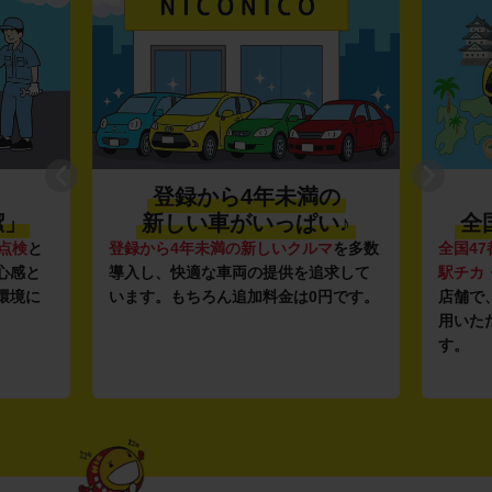
登録から4年未満の
潔」
新しい車がいっぱい♪
全
点検
と
登録から4年未満の新しいクルマ
を多数
全国47
心感と
導入し、快適な車両の提供を追求して
駅チカ
環境に
います。もちろん追加料金は0円です。
店舗で
用いた
す。