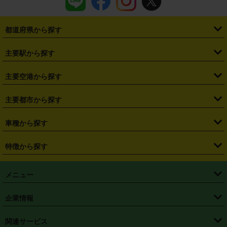
都道府県から探す
・
北海道
・
青森県
・
岩手県
・
宮城県
・
秋田県
・
山形県
主要駅から探す
・
福島県
・
東京都
・
神奈川県
・
埼玉県
・
千葉県
・
茨城県
・
札幌駅
・
仙台駅
・
新宿駅
・
池袋駅
・
渋谷駅
・
東京駅
主要空港から探す
・
栃木県
・
群馬県
・
山梨県
・
愛知県
・
静岡県
・
岐阜県
・
横浜駅
・
川崎駅
・
大宮駅
・
西船橋駅
・
柏駅
・
名古屋駅
・
新千歳空港
・
仙台空港
主要都市から探す
・
長野県
・
新潟県
・
富山県
・
石川県
・
福井県
・
大阪府
・
大阪駅
・
難波駅
・
三宮駅
・
京都駅
・
広島駅
・
博多駅
・
成田空港
・
羽田空港
・
兵庫県
・
京都府
・
滋賀県
・
和歌山県
・
奈良県
・
三重県
・
札幌市
・
仙台市
車種から探す
・
熊本駅
・
那覇空港駅
・
中部国際空港セントレア
・
関西国際空港
・
鳥取県
・
島根県
・
岡山県
・
広島県
・
山口県
・
徳島県
・
千葉市
・
さいたま市
・
軽自動車
・
コンパクトカー
・
ステーションワゴン・セダン
特徴から探す
・
大阪国際空港（伊丹空港）
・
神戸空港
・
香川県
・
愛媛県
・
高知県
・
福岡県
・
佐賀県
・
長崎県
・
横浜市
・
川崎市
・
ミニバン・ワンボックス
・
高級ミニバン・ワンボックス
・
SUV
・
岡山空港
・
徳島空港
・
ハイブリッド
・
宅配レンタカー
・
ETCカードレンタル
・
熊本県
・
大分県
・
宮崎県
・
鹿児島県
・
沖縄県
・
相模原市
・
新潟市
メニュー
・
軽トラック・商用バン
・
福岡空港
・
鹿児島空港
・
長期レンタル
・
深夜時間帯レンタル
・
免責補償プラス
・
静岡市
・
浜松市
・
・
トラック・バン
トップページ
・
はじめての方へ
・
ご利用案内
(タウンエースバン、ライトエースバン等)
企業情報
・
那覇空港
・
パーフェクト補償
・
スタッドレスタイヤ
・
直前予約
・
名古屋市
・
京都市
・
・
トラック・バン
ベストレート保証
・
予約から返却まで
・
・
店舗オリジナル
利用シーン別ガイ
(ハイエースバン・キャラバン等)
・
・
ニコパス(アプリ)
会社概要
・
ニュース
・
国際運転免許証
・
フランチャイズ募集
・
営業時間外返却サービス
・
個人情報保護
関連サービス
・
大阪市
・
堺市
ド