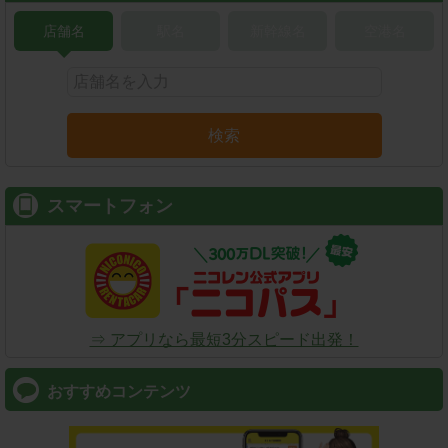
店舗名
駅名
新幹線名
空港名
検索
スマートフォン
⇒ アプリなら最短3分スピード出発！
おすすめコンテンツ