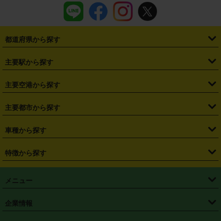
都道府県から探す
・
北海道
・
青森県
・
岩手県
・
宮城県
・
秋田県
・
山形県
主要駅から探す
・
福島県
・
東京都
・
神奈川県
・
埼玉県
・
千葉県
・
茨城県
・
札幌駅
・
仙台駅
・
新宿駅
・
池袋駅
・
渋谷駅
・
東京駅
主要空港から探す
・
栃木県
・
群馬県
・
山梨県
・
愛知県
・
静岡県
・
岐阜県
・
横浜駅
・
川崎駅
・
大宮駅
・
西船橋駅
・
柏駅
・
名古屋駅
・
新千歳空港
・
仙台空港
主要都市から探す
・
長野県
・
新潟県
・
富山県
・
石川県
・
福井県
・
大阪府
・
大阪駅
・
難波駅
・
三宮駅
・
京都駅
・
広島駅
・
博多駅
・
成田空港
・
羽田空港
・
兵庫県
・
京都府
・
滋賀県
・
和歌山県
・
奈良県
・
三重県
・
札幌市
・
仙台市
車種から探す
・
熊本駅
・
那覇空港駅
・
中部国際空港セントレア
・
関西国際空港
・
鳥取県
・
島根県
・
岡山県
・
広島県
・
山口県
・
徳島県
・
千葉市
・
さいたま市
・
軽自動車
・
コンパクトカー
・
ステーションワゴン・セダン
特徴から探す
・
大阪国際空港（伊丹空港）
・
神戸空港
・
香川県
・
愛媛県
・
高知県
・
福岡県
・
佐賀県
・
長崎県
・
横浜市
・
川崎市
・
ミニバン・ワンボックス
・
高級ミニバン・ワンボックス
・
SUV
・
岡山空港
・
徳島空港
・
ハイブリッド
・
宅配レンタカー
・
ETCカードレンタル
・
熊本県
・
大分県
・
宮崎県
・
鹿児島県
・
沖縄県
・
相模原市
・
新潟市
メニュー
・
軽トラック・商用バン
・
福岡空港
・
鹿児島空港
・
長期レンタル
・
深夜時間帯レンタル
・
免責補償プラス
・
静岡市
・
浜松市
・
・
トラック・バン
トップページ
・
はじめての方へ
・
ご利用案内
(タウンエースバン、ライトエースバン等)
企業情報
・
那覇空港
・
パーフェクト補償
・
スタッドレスタイヤ
・
直前予約
・
名古屋市
・
京都市
・
・
トラック・バン
ベストレート保証
・
予約から返却まで
・
・
店舗オリジナル
利用シーン別ガイ
(ハイエースバン・キャラバン等)
・
・
ニコパス(アプリ)
会社概要
・
ニュース
・
国際運転免許証
・
フランチャイズ募集
・
営業時間外返却サービス
・
個人情報保護