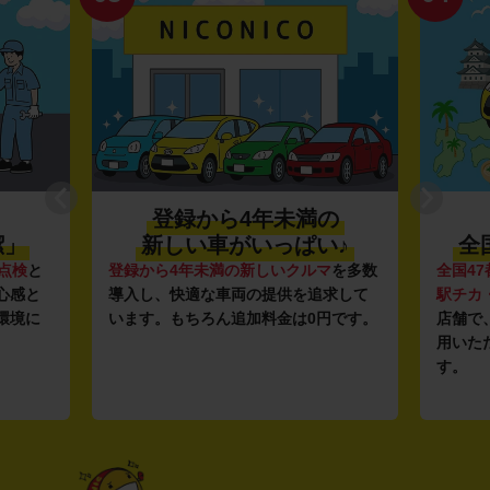
登録から4年未満の
潔」
新しい車がいっぱい♪
全
点検
と
登録から4年未満の新しいクルマ
を多数
全国47
心感と
導入し、快適な車両の提供を追求して
駅チカ
環境に
います。もちろん追加料金は0円です。
店舗で
用いた
す。