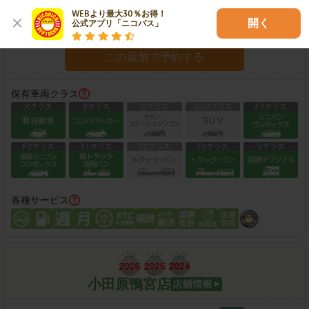
住所：
神奈川県小田原市成田168
地図
WEBより最大30％お得！

開く
公式アプリ「ニコパス」
営業時間：
08:00-20:00
この店舗で予約する
保有車両クラス
各種サービス
小田原鴨宮店