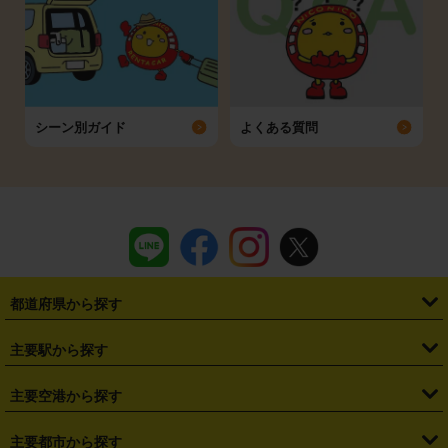
シーン別ガイド
よくある質問
都道府県から探す
・
北海道
・
青森県
・
岩手県
・
宮城県
・
秋田県
・
山形県
主要駅から探す
・
福島県
・
東京都
・
神奈川県
・
埼玉県
・
千葉県
・
茨城県
・
札幌駅
・
仙台駅
・
新宿駅
・
池袋駅
・
渋谷駅
・
東京駅
主要空港から探す
・
栃木県
・
群馬県
・
山梨県
・
愛知県
・
静岡県
・
岐阜県
・
横浜駅
・
川崎駅
・
大宮駅
・
西船橋駅
・
柏駅
・
名古屋駅
・
新千歳空港
・
仙台空港
主要都市から探す
・
長野県
・
新潟県
・
富山県
・
石川県
・
福井県
・
大阪府