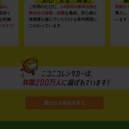
〜
「安心・安全・清潔」
新
組み
。
ご利用のたびに、
24項目の車両点検
と
登録か
既存イ
車内外の清掃・除菌
を徹底。安心感と
導入し
を削減
清潔感を感じていただける車内環境に
います
ーズナブ
こだわっています。
選ばれる理由を見る