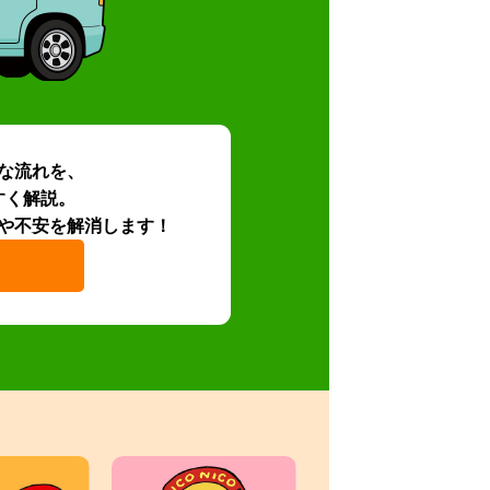
な流れを、
すく解説。
や不安を解消します！