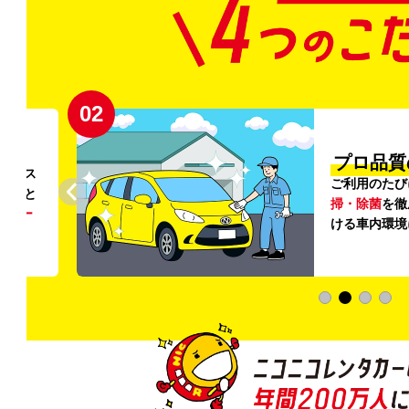
02
円〜
プロ品質
リンス
ご利用のたび
ること
掃・除菌
を徹
う
リー
ける車内環境