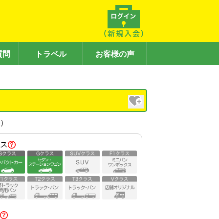
質問
トラベル
お客様の声
内）
ス