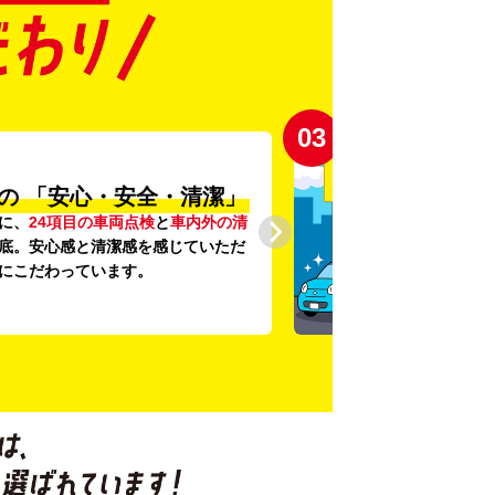
03
の
「安心・安全・清潔」
に、
24項目の車両点検
と
車内外の清
底。安心感と清潔感を感じていただ
にこだわっています。