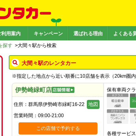
ご利用案内
キャンペーン
選ばれる理由
よくある
を探す
>
大間々駅から検索
大間々駅のレンタカー
※
指定した地点から近い順番に10店舗を表示（
20
km圏
伊勢崎緑町店
保有車両クラ
住所：
群馬県伊勢崎市緑町16-22
地図
営業時間：
09:00-21:00
この店舗で予約する
各種サービス