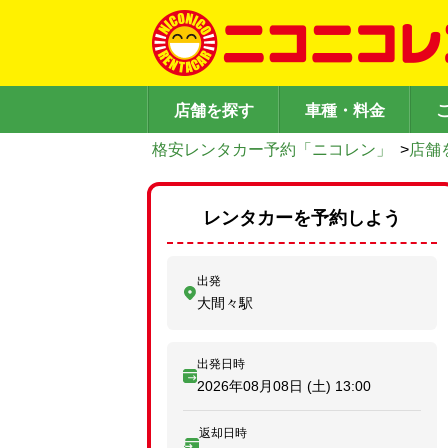
店舗を探す
車種・料金
格安レンタカー予約「ニコレン」
>
店舗
レンタカーを予約しよう
出発
大間々駅
出発日時
2026年08月08日 (土)
13:00
返却日時