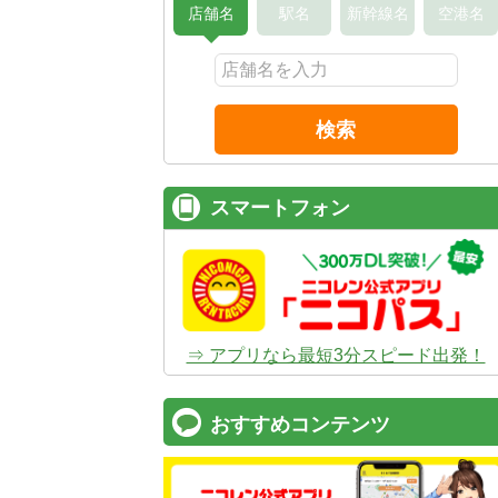
店舗名
駅名
新幹線名
空港名
検索
スマートフォン
⇒ アプリなら最短3分スピード出発！
おすすめコンテンツ