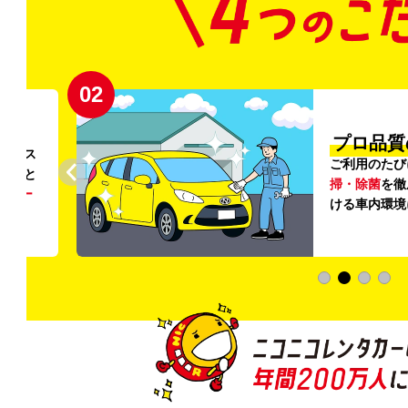
02
円〜
プロ品質
リンス
ご利用のたび
ること
掃・除菌
を徹
う
リー
ける車内環境