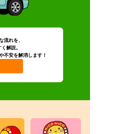
な流れを、
すく解説。
や不安を解消します！