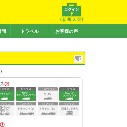
質問
トラベル
お客様の声
内）
ス