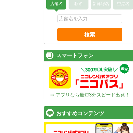
店舗名
駅名
新幹線名
空港名
検索
スマートフォン
⇒ アプリなら最短3分スピード出発！
おすすめコンテンツ