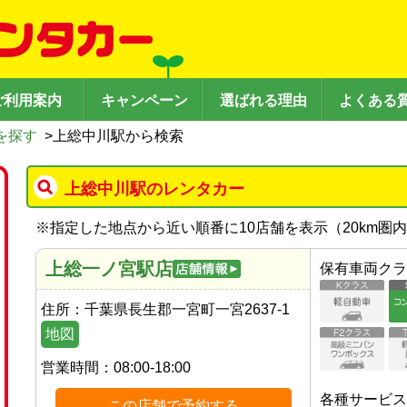
ご利用案内
キャンペーン
選ばれる理由
よくある
を探す
>
上総中川駅から検索
上総中川駅のレンタカー
※
指定した地点から近い順番に10店舗を表示（
20
km圏
上総一ノ宮駅店
保有車両クラ
住所：
千葉県長生郡一宮町一宮2637-1
地図
営業時間：
08:00-18:00
各種サービス
この店舗で予約する