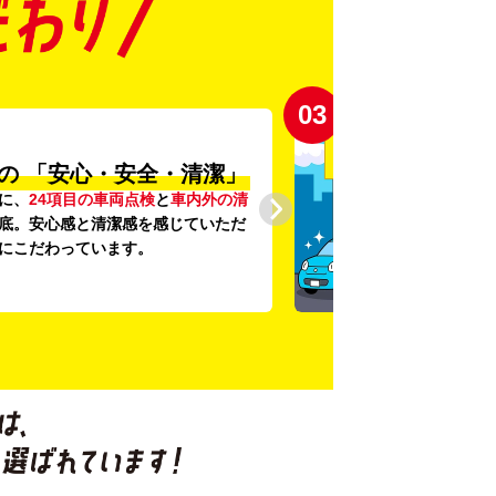
03
の
「安心・安全・清潔」
に、
24項目の車両点検
と
車内外の清
底。安心感と清潔感を感じていただ
にこだわっています。