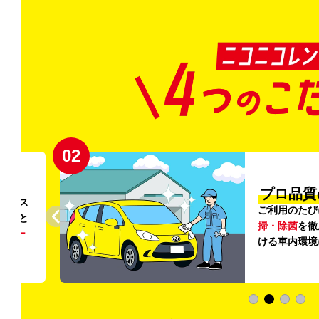
03
清潔」
新
内外の清
登録から4
ていただ
快適な車両
加料金は0円