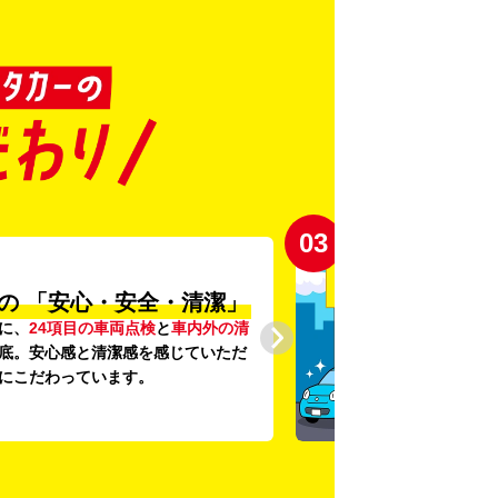
04
登録から4年未満の
しい車がいっぱい♪
年未満の新しいクルマ
を多数導入し、
の提供を追求しています。もちろん追
です。