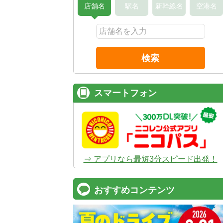
店舗名
駅名
新幹線名
空港名
検索
スマートフォン
⇒ アプリなら最短3分スピード出発！
おすすめコンテンツ