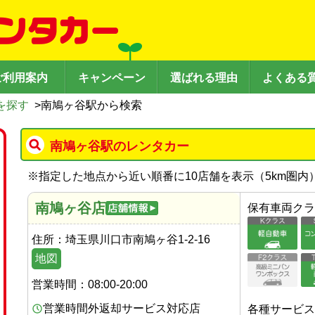
ご利用案内
キャンペーン
選ばれる理由
よくある
を探す
>
南鳩ヶ谷駅から検索
南鳩ヶ谷駅のレンタカー
※
指定した地点から近い順番に10店舗を表示（
5
km圏内
南鳩ヶ谷店
保有車両クラ
住所：
埼玉県川口市南鳩ヶ谷1-2-16
地図
営業時間：
08:00-20:00
営業時間外返却サービス対応店
各種サービス