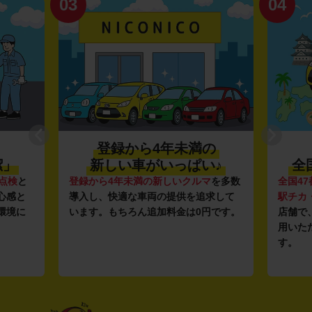
03
04
登録から4年未満の
潔」
新しい車がいっぱい♪
全
点検
と
登録から4年未満の新しいクルマ
を多数
全国47
心感と
導入し、快適な車両の提供を追求して
駅チカ
環境に
います。もちろん追加料金は0円です。
店舗で
用いた
す。