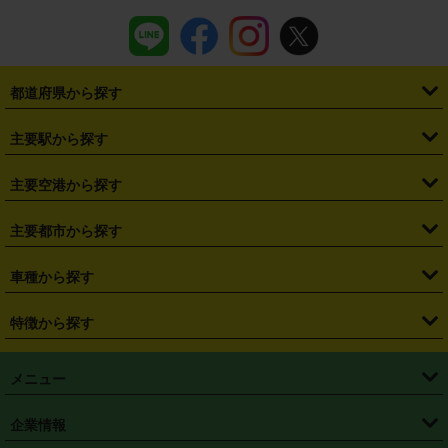
都道府県から探す
・
北海道
・
青森県
・
岩手県
・
宮城県
・
秋田県
・
山形県
主要駅から探す
・
福島県
・
東京都
・
神奈川県
・
埼玉県
・
千葉県
・
茨城県
・
札幌駅
・
仙台駅
・
新宿駅
・
池袋駅
・
渋谷駅
・
東京駅
主要空港から探す
・
栃木県
・
群馬県
・
山梨県
・
愛知県
・
静岡県
・
岐阜県
・
横浜駅
・
川崎駅
・
大宮駅
・
西船橋駅
・
柏駅
・
名古屋駅
・
新千歳空港
・
仙台空港
主要都市から探す
・
長野県
・
新潟県
・
富山県
・
石川県
・
福井県
・
大阪府
・
大阪駅
・
難波駅
・
三宮駅
・
京都駅
・
広島駅
・
博多駅
・
成田空港
・
羽田空港
・
兵庫県
・
京都府
・
滋賀県
・
和歌山県
・
奈良県
・
三重県
・
札幌市
・
仙台市
車種から探す
・
熊本駅
・
那覇空港駅
・
中部国際空港セントレア
・
関西国際空港
・
鳥取県
・
島根県
・
岡山県
・
広島県
・
山口県
・
徳島県
・
千葉市
・
さいたま市
・
軽自動車
・
コンパクトカー
・
ステーションワゴン・セダン
特徴から探す
・
大阪国際空港（伊丹空港）
・
神戸空港
・
香川県
・
愛媛県
・
高知県
・
福岡県
・
佐賀県
・
長崎県
・
横浜市
・
川崎市
・
ミニバン・ワンボックス
・
高級ミニバン・ワンボックス
・
SUV
・
岡山空港
・
徳島空港
・
ハイブリッド
・
宅配レンタカー
・
ETCカードレンタル
・
熊本県
・
大分県
・
宮崎県
・
鹿児島県
・
沖縄県
・
相模原市
・
新潟市
メニュー
・
軽トラック・商用バン
・
福岡空港
・
鹿児島空港
・
長期レンタル
・
深夜時間帯レンタル
・
免責補償プラス
・
静岡市
・
浜松市
・
・
トラック・バン
トップページ
・
はじめての方へ
・
ご利用案内
(タウンエースバン、ライトエースバン等)
企業情報
・
那覇空港
・
パーフェクト補償
・
スタッドレスタイヤ
・
直前予約
・
名古屋市
・
京都市