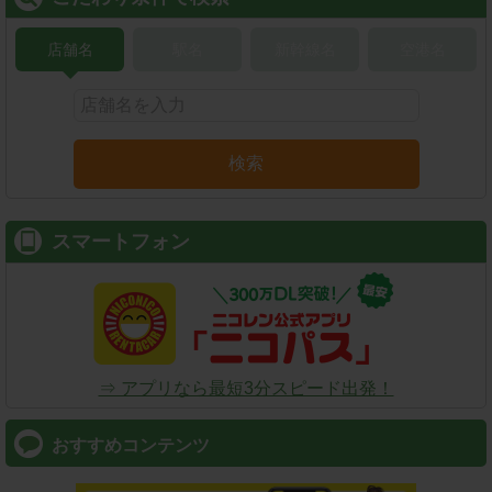
店舗名
駅名
新幹線名
空港名
検索
スマートフォン
⇒ アプリなら最短3分スピード出発！
おすすめコンテンツ