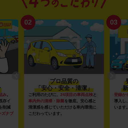
02
03
プロ品質の
〜
「安心・安全・清潔」
新
組み
。
ご利用のたびに、
24項目の車両点検
と
登録か
既存イ
車内外の清掃・除菌
を徹底。安心感と
導入し
を削減
清潔感を感じていただける車内環境に
います
ーズナブ
こだわっています。