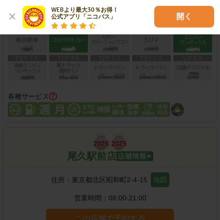
WEBより最大30％お得！

開く
公式アプリ「ニコパス」
保有車両クラス
各種サービス
尾久駅前店
住所：
東京都北区昭和町2-4-15
地図
営業時間：
08:00-21:00
この店舗で予約する