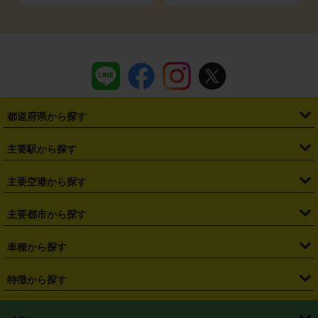
都道府県から探す
・
北海道
・
青森県
・
岩手県
・
宮城県
・
秋田県
・
山形県
主要駅から探す
・
福島県
・
東京都
・
神奈川県
・
埼玉県
・
千葉県
・
茨城県
・
札幌駅
・
仙台駅
・
新宿駅
・
池袋駅
・
渋谷駅
・
東京駅
主要空港から探す
・
栃木県
・
群馬県
・
山梨県
・
愛知県
・
静岡県
・
岐阜県
・
横浜駅
・
川崎駅
・
大宮駅
・
西船橋駅
・
柏駅
・
名古屋駅
・
新千歳空港
・
仙台空港
主要都市から探す
・
長野県
・
新潟県
・
富山県
・
石川県
・
福井県
・
大阪府
・
大阪駅
・
難波駅
・
三宮駅
・
京都駅
・
広島駅
・
博多駅
・
成田空港
・
羽田空港
・
兵庫県
・
京都府
・
滋賀県
・
和歌山県
・
奈良県
・
三重県
・
札幌市
・
仙台市
車種から探す
・
熊本駅
・
那覇空港駅
・
中部国際空港セントレア
・
関西国際空港
・
鳥取県
・
島根県
・
岡山県
・
広島県
・
山口県
・
徳島県
・
千葉市
・
さいたま市
・
軽自動車
・
コンパクトカー
・
ステーションワゴン・セダン
特徴から探す
・
大阪国際空港（伊丹空港）
・
神戸空港
・
香川県
・
愛媛県
・
高知県
・
福岡県
・
佐賀県
・
長崎県
・
横浜市
・
川崎市
・
ミニバン・ワンボックス
・
高級ミニバン・ワンボックス
・
SUV
・
岡山空港
・
徳島空港
・
ハイブリッド
・
宅配レンタカー
・
ETCカードレンタル
・
熊本県
・
大分県
・
宮崎県
・
鹿児島県
・
沖縄県
・
相模原市
・
新潟市