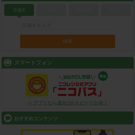
店舗名
駅名
新幹線名
空港名
検索
スマートフォン
⇒ アプリなら最短3分スピード出発！
おすすめコンテンツ