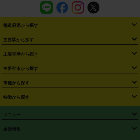
都道府県から探す
・
北海道
・
青森県
・
岩手県
・
宮城県
・
秋田県
・
山形県
主要駅から探す
・
福島県
・
東京都
・
神奈川県
・
埼玉県
・
千葉県
・
茨城県
・
札幌駅
・
仙台駅
・
新宿駅
・
池袋駅
・
渋谷駅
・
東京駅
主要空港から探す
・
栃木県
・
群馬県
・
山梨県
・
愛知県
・
静岡県
・
岐阜県
・
横浜駅
・
川崎駅
・
大宮駅
・
西船橋駅
・
柏駅
・
名古屋駅
・
新千歳空港
・
仙台空港
主要都市から探す
・
長野県
・
新潟県
・
富山県
・
石川県
・
福井県
・
大阪府
・
大阪駅
・
難波駅
・
三宮駅
・
京都駅
・
広島駅
・
博多駅
・
成田空港
・
羽田空港
・
兵庫県
・
京都府
・
滋賀県
・
和歌山県
・
奈良県
・
三重県
・
札幌市
・
仙台市
車種から探す
・
熊本駅
・
那覇空港駅
・
中部国際空港セントレア
・
関西国際空港
・
鳥取県
・
島根県
・
岡山県
・
広島県
・
山口県
・
徳島県
・
千葉市
・
さいたま市
・
軽自動車
・
コンパクトカー
・
ステーションワゴン・セダン
特徴から探す
・
大阪国際空港（伊丹空港）
・
神戸空港
・
香川県
・
愛媛県
・
高知県
・
福岡県
・
佐賀県
・
長崎県
・
横浜市
・
川崎市
・
ミニバン・ワンボックス
・
高級ミニバン・ワンボックス
・
SUV
・
岡山空港
・
徳島空港
・
ハイブリッド
・
宅配レンタカー
・
ETCカードレンタル
・
熊本県
・
大分県
・
宮崎県
・
鹿児島県
・
沖縄県
・
相模原市
・
新潟市
メニュー
・
軽トラック・商用バン
・
福岡空港
・
鹿児島空港
・
長期レンタル
・
深夜時間帯レンタル
・
免責補償プラス
・
静岡市
・
浜松市
・
・
トラック・バン
トップページ
・
はじめての方へ
・
ご利用案内
(タウンエースバン、ライトエースバン等)
企業情報
・
那覇空港
・
パーフェクト補償
・
スタッドレスタイヤ
・
直前予約
・
名古屋市
・
京都市
・
・
トラック・バン
ベストレート保証
・
予約から返却まで
・
・
店舗オリジナル
利用シーン別ガイ
(ハイエースバン・キャラバン等)