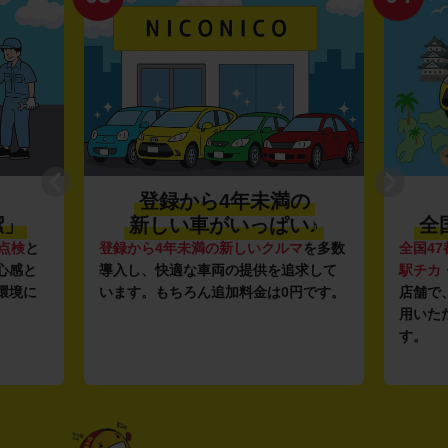
登録から4年未満の
潔」
新しい車がいっぱい♪
全
点検
と
登録から4年未満の新しいクルマ
を多数
全国47
心感と
導入し、快適な車両の提供を追求して
駅チカ
環境に
います。もちろん追加料金は0円です。
店舗で
用いた
す。