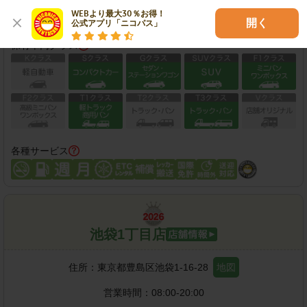
この店舗で予約する
WEBより最大30％お得！

開く
公式アプリ「ニコパス」
保有車両クラス
各種サービス
池袋1丁目店
住所：
東京都豊島区池袋1-16-28
地図
営業時間：
08:00-20:00