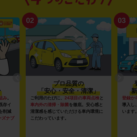
02
03
プロ品質の
〜
「安心・安全・清潔」
新
組み
。
ご利用のたびに、
24項目の車両点検
と
登録か
既存イ
車内外の清掃・除菌
を徹底。安心感と
導入し
を削減
清潔感を感じていただける車内環境に
います
ーズナブ
こだわっています。