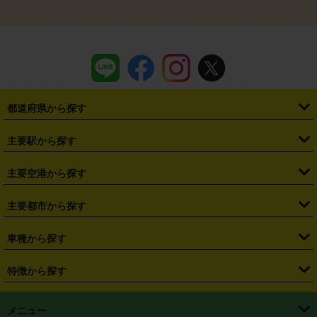
都道府県から探す
・
北海道
・
青森県
・
岩手県
・
宮城県
・
秋田県
・
山形県
主要駅から探す
・
福島県
・
東京都
・
神奈川県
・
埼玉県
・
千葉県
・
茨城県
・
札幌駅
・
仙台駅
・
新宿駅
・
池袋駅
・
渋谷駅
・
東京駅
主要空港から探す
・
栃木県
・
群馬県
・
山梨県
・
愛知県
・
静岡県
・
岐阜県
・
横浜駅
・
川崎駅
・
大宮駅
・
西船橋駅
・
柏駅
・
名古屋駅
・
新千歳空港
・
仙台空港
主要都市から探す
・
長野県
・
新潟県
・
富山県
・
石川県
・
福井県
・
大阪府
・
大阪駅
・
難波駅
・
三宮駅
・
京都駅
・
広島駅
・
博多駅
・
成田空港
・
羽田空港
・
兵庫県
・
京都府
・
滋賀県
・
和歌山県
・
奈良県
・
三重県
・
札幌市
・
仙台市
車種から探す
・
熊本駅
・
那覇空港駅
・
中部国際空港セントレア
・
関西国際空港
・
鳥取県
・
島根県
・
岡山県
・
広島県
・
山口県
・
徳島県
・
千葉市
・
さいたま市
・
軽自動車
・
コンパクトカー
・
ステーションワゴン・セダン
特徴から探す
・
大阪国際空港（伊丹空港）
・
神戸空港
・
香川県
・
愛媛県
・
高知県
・
福岡県
・
佐賀県
・
長崎県
・
横浜市
・
川崎市
・
ミニバン・ワンボックス
・
高級ミニバン・ワンボックス
・
SUV
・
岡山空港
・
徳島空港
・
ハイブリッド
・
宅配レンタカー
・
ETCカードレンタル
・
熊本県
・
大分県
・
宮崎県
・
鹿児島県
・
沖縄県
・
相模原市
・
新潟市
メニュー
・
軽トラック・商用バン