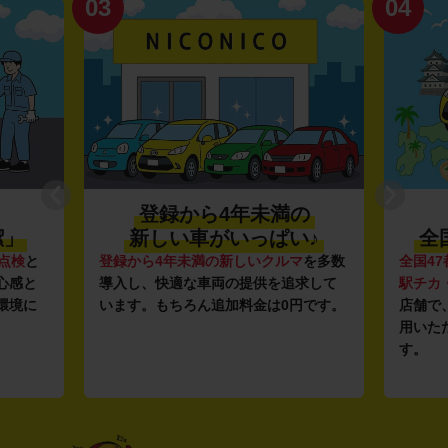
03
04
登録から4年未満の
潔」
新しい車がいっぱい♪
全
点検
と
登録から4年未満の新しいクルマ
を多数
全国47
心感と
導入し、快適な車両の提供を追求して
駅チカ
環境に
います。もちろん追加料金は0円です。
店舗で
用いた
す。