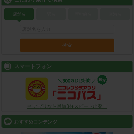
店舗名
駅名
新幹線名
空港名
検索
スマートフォン
⇒ アプリなら最短3分スピード出発！
おすすめコンテンツ