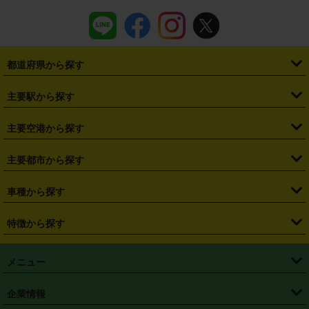
都道府県から探す
・
北海道
・
青森県
・
岩手県
・
宮城県
・
秋田県
・
山形県
主要駅から探す
・
福島県
・
東京都
・
神奈川県
・
埼玉県
・
千葉県
・
茨城県
・
札幌駅
・
仙台駅
・
新宿駅
・
池袋駅
・
渋谷駅
・
東京駅
主要空港から探す
・
栃木県
・
群馬県
・
山梨県
・
愛知県
・
静岡県
・
岐阜県
・
横浜駅
・
川崎駅
・
大宮駅
・
西船橋駅
・
柏駅
・
名古屋駅
・
新千歳空港
・
仙台空港
主要都市から探す
・
長野県
・
新潟県
・
富山県
・
石川県
・
福井県
・
大阪府
・
大阪駅
・
難波駅
・
三宮駅
・
京都駅
・
広島駅
・
博多駅
・
成田空港
・
羽田空港
・
兵庫県
・
京都府
・
滋賀県
・
和歌山県
・
奈良県
・
三重県
・
札幌市
・
仙台市
車種から探す
・
熊本駅
・
那覇空港駅
・
中部国際空港セントレア
・
関西国際空港
・
鳥取県
・
島根県
・
岡山県
・
広島県
・
山口県
・
徳島県
・
千葉市
・
さいたま市
・
軽自動車
・
コンパクトカー
・
ステーションワゴン・セダン
特徴から探す
・
大阪国際空港（伊丹空港）
・
神戸空港
・
香川県
・
愛媛県
・
高知県
・
福岡県
・
佐賀県
・
長崎県
・
横浜市
・
川崎市
・
ミニバン・ワンボックス
・
高級ミニバン・ワンボックス
・
SUV
・
岡山空港
・
徳島空港
・
ハイブリッド
・
宅配レンタカー
・
ETCカードレンタル
・
熊本県
・
大分県
・
宮崎県
・
鹿児島県
・
沖縄県
・
相模原市
・
新潟市
メニュー
・
軽トラック・商用バン
・
福岡空港
・
鹿児島空港
・
長期レンタル
・
深夜時間帯レンタル
・
免責補償プラス
・
静岡市
・
浜松市
・
・
トラック・バン
トップページ
・
はじめての方へ
・
ご利用案内
(タウンエースバン、ライトエースバン等)
企業情報
・
那覇空港
・
パーフェクト補償
・
スタッドレスタイヤ
・
直前予約
・
名古屋市
・
京都市