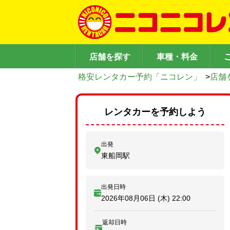
店舗を探す
車種・料金
格安レンタカー予約「ニコレン」
>
店舗
レンタカーを予約しよう
出発
東船岡駅
出発日時
2026年08月06日 (木)
22:00
返却日時