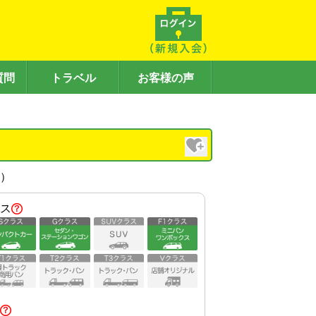
質問
トラベル
お客様の声
内）
ス