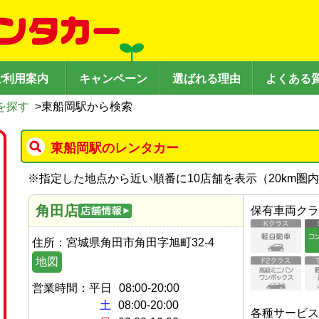
ご利用案内
キャンペーン
選ばれる理由
よくある
を探す
>
東船岡駅から検索
東船岡駅のレンタカー
※
指定した地点から近い順番に10店舗を表示（
20
km圏
角田店
保有車両クラ
住所：
宮城県角田市角田字旭町32-4
地図
営業時間：
平日
08:00-20:00
土
08:00-20:00
各種サービス