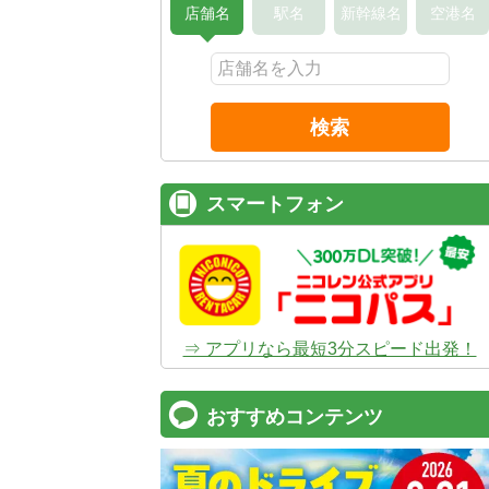
店舗名
駅名
新幹線名
空港名
検索
スマートフォン
⇒ アプリなら最短3分スピード出発！
おすすめコンテンツ