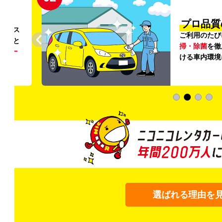
円〜
プロ品質
リンス
ご利用のたび
ること
掃・除菌
を徹
う
リー
ける車内環境
選ばれる理由を