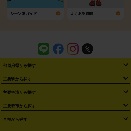
シーン別ガイド
よくある質問
都道府県から探す
・
北海道
・
青森県
・
岩手県
・
宮城県
・
秋田県
・
山形県
主要駅から探す
・
福島県
・
東京都
・
神奈川県
・
埼玉県
・
千葉県
・
茨城県
・
札幌駅
・
仙台駅
・
新宿駅
・
池袋駅
・
渋谷駅
・
東京駅
主要空港から探す
・
栃木県
・
群馬県
・
山梨県
・
愛知県
・
静岡県
・
岐阜県
・
横浜駅
・
川崎駅
・
大宮駅
・
西船橋駅
・
柏駅
・
名古屋駅
・
新千歳空港
・
仙台空港
主要都市から探す
・
長野県
・
新潟県
・
富山県
・
石川県
・
福井県
・
大阪府
・
大阪駅
・
難波駅
・
三宮駅
・
京都駅
・
広島駅
・
博多駅
・
成田空港
・
羽田空港
・
兵庫県
・
京都府
・
滋賀県
・
和歌山県
・
奈良県
・
三重県
・
札幌市
・
仙台市
車種から探す
・
熊本駅
・
那覇空港駅
・
中部国際空港セントレア
・
関西国際空港
・
鳥取県
・
島根県
・
岡山県
・
広島県
・
山口県
・
徳島県
・
千葉市
・
さいたま市
・
軽自動車
・
コンパクトカー
・
ステーションワゴン・セダン