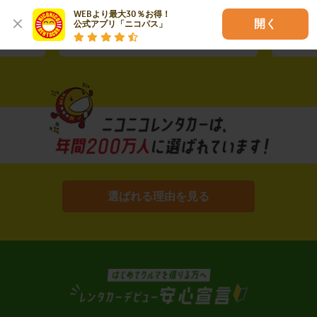
ーズナブ
こだわっています。
WEBより最大30％お得！

開く
公式アプリ「ニコパス」
選ばれる理由を見る