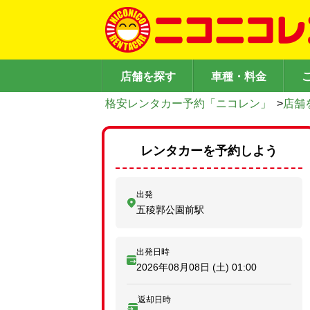
店舗を探す
車種・料金
格安レンタカー予約「ニコレン」
>
店舗
レンタカーを予約しよう
出発
五稜郭公園前駅
出発日時
2026年08月08日 (土)
01:00
返却日時