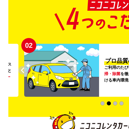
02
円〜
プロ品質
リンス
ご利用のたび
ること
掃・除菌
を徹
う
リー
ける車内環境