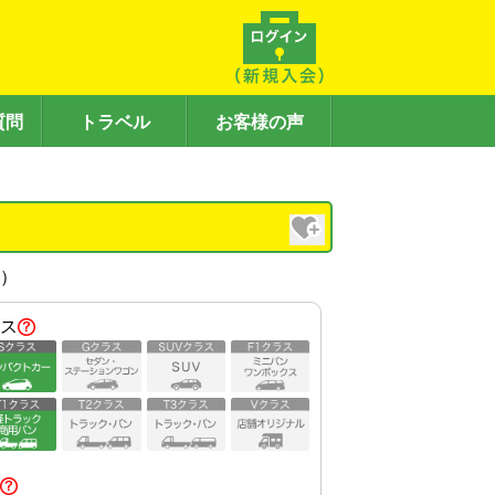
質問
トラベル
お客様の声
内）
ス