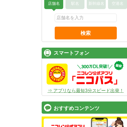
店舗名
駅名
新幹線名
空港名
検索
スマートフォン
⇒ アプリなら最短3分スピード出発！
おすすめコンテンツ