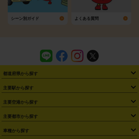
シーン別ガイド
よくある質問
都道府県から探す
・
北海道
・
青森県
・
岩手県
・
宮城県
・
秋田県
・
山形県
主要駅から探す
・
福島県
・
東京都
・
神奈川県
・
埼玉県
・
千葉県
・
茨城県
・
札幌駅
・
仙台駅
・
新宿駅
・
池袋駅
・
渋谷駅
・
東京駅
主要空港から探す
・
栃木県
・
群馬県
・
山梨県
・
愛知県
・
静岡県
・
岐阜県
・
横浜駅
・
川崎駅
・
大宮駅
・
西船橋駅
・
柏駅
・
名古屋駅
・
新千歳空港
・
仙台空港
主要都市から探す
・
長野県
・
新潟県
・
富山県
・
石川県
・
福井県
・
大阪府
・
大阪駅
・
難波駅
・
三宮駅
・
京都駅
・
広島駅
・
博多駅
・
成田空港
・
羽田空港
・
兵庫県
・
京都府
・
滋賀県
・
和歌山県
・
奈良県
・
三重県
・
札幌市
・
仙台市
車種から探す
・
熊本駅
・
那覇空港駅
・
中部国際空港セントレア
・
関西国際空港
・
鳥取県
・
島根県
・
岡山県
・
広島県
・
山口県
・
徳島県
・
千葉市
・
さいたま市