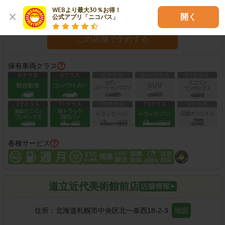
WEBより最大30％お得！

開く
公式アプリ「ニコパス」
営業時間：
09:00-19:00
この店舗で予約する
保有車両クラス
各種サービス
道立近代美術館前店
住所：
北海道札幌市中央区北一条西18-2-3
地図