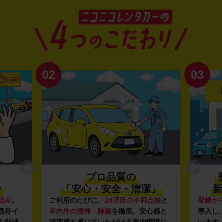
02
03
プロ品質の
〜
「安心・安全・清潔」
新
組み
。
ご利用のたびに、
24項目の車両点検
と
登録か
既存イ
車内外の清掃・除菌
を徹底。安心感と
導入し
を削減
清潔感を感じていただける車内環境に
います