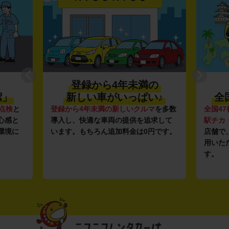
登録から4年未満の
潔」
新しい車がいっぱい♪
全
点検
と
登録から4年未満の新しいクルマ
を多数
全国47
心感と
導入し、快適な車両の提供を追求して
駅チカ
環境に
います。もちろん追加料金は0円です。
店舗で
用いた
す。