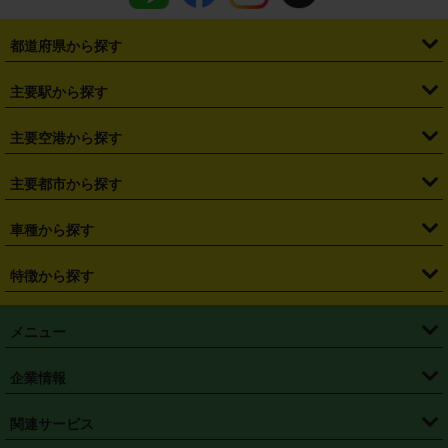
都道府県から探す
・
北海道
・
青森県
・
岩手県
・
宮城県
・
秋田県
・
山形県
主要駅から探す
・
福島県
・
東京都
・
神奈川県
・
埼玉県
・
千葉県
・
茨城県
・
札幌駅
・
仙台駅
・
新宿駅
・
池袋駅
・
渋谷駅
・
東京駅
主要空港から探す
・
栃木県
・
群馬県
・
山梨県
・
愛知県
・
静岡県
・
岐阜県
・
横浜駅
・
川崎駅
・
大宮駅
・
西船橋駅
・
柏駅
・
名古屋駅
・
新千歳空港
・
仙台空港
主要都市から探す
・
長野県
・
新潟県
・
富山県
・
石川県
・
福井県
・
大阪府
・
大阪駅
・
難波駅
・
三宮駅
・
京都駅
・
広島駅
・
博多駅
・
成田空港
・
羽田空港
・
兵庫県
・
京都府
・
滋賀県
・
和歌山県
・
奈良県
・
三重県
・
札幌市
・
仙台市
車種から探す
・
熊本駅
・
那覇空港駅
・
中部国際空港セントレア
・
関西国際空港
・
鳥取県
・
島根県
・
岡山県
・
広島県
・
山口県
・
徳島県
・
千葉市
・
さいたま市
・
軽自動車
・
コンパクトカー
・
ステーションワゴン・セダン
特徴から探す
・
大阪国際空港（伊丹空港）
・
神戸空港
・
香川県
・
愛媛県
・
高知県
・
福岡県
・
佐賀県
・
長崎県
・
横浜市
・
川崎市
・
ミニバン・ワンボックス
・
高級ミニバン・ワンボックス
・
SUV
・
岡山空港
・
徳島空港
・
ハイブリッド
・
宅配レンタカー
・
ETCカードレンタル
・
熊本県
・
大分県
・
宮崎県
・
鹿児島県
・
沖縄県
・
相模原市
・
新潟市
メニュー
・
軽トラック・商用バン
・
福岡空港
・
鹿児島空港
・
長期レンタル
・
深夜時間帯レンタル
・
免責補償プラス
・
静岡市
・
浜松市
・
・
トラック・バン
トップページ
・
はじめての方へ
・
ご利用案内
(タウンエースバン、ライトエースバン等)
企業情報
・
那覇空港
・
パーフェクト補償
・
スタッドレスタイヤ
・
直前予約
・
名古屋市
・
京都市
・
・
トラック・バン
ベストレート保証
・
予約から返却まで
・
・
店舗オリジナル
利用シーン別ガイ
(ハイエースバン・キャラバン等)
・
・
ニコパス(アプリ)
会社概要
・
ニュース
・
国際運転免許証
・
フランチャイズ募集
・
営業時間外返却サービス
・
個人情報保護
関連サービス
・
大阪市
・
堺市
ド