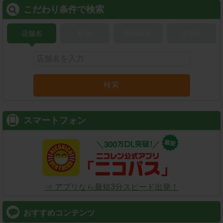
こだわり条件で検索
店舗名
駅名
新幹線名
空港名
検索
スマートフォン
⇒ アプリなら最短3分スピード出発！
おすすめコンテンツ