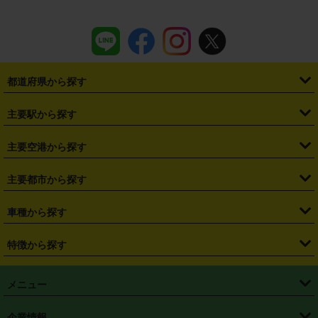
都道府県から探す
・
北海道
・
青森県
・
岩手県
・
宮城県
・
秋田県
・
山形県
主要駅から探す
・
福島県
・
東京都
・
神奈川県
・
埼玉県
・
千葉県
・
茨城県
・
札幌駅
・
仙台駅
・
新宿駅
・
池袋駅
・
渋谷駅
・
東京駅
主要空港から探す
・
栃木県
・
群馬県
・
山梨県
・
愛知県
・
静岡県
・
岐阜県
・
横浜駅
・
川崎駅
・
大宮駅
・
西船橋駅
・
柏駅
・
名古屋駅
・
新千歳空港
・
仙台空港
主要都市から探す
・
長野県
・
新潟県
・
富山県
・
石川県
・
福井県
・
大阪府
・
大阪駅
・
難波駅
・
三宮駅
・
京都駅
・
広島駅
・
博多駅
・
成田空港
・
羽田空港
・
兵庫県
・
京都府
・
滋賀県
・
和歌山県
・
奈良県
・
三重県
・
札幌市
・
仙台市
車種から探す
・
熊本駅
・
那覇空港駅
・
中部国際空港セントレア
・
関西国際空港
・
鳥取県
・
島根県
・
岡山県
・
広島県
・
山口県
・
徳島県
・
千葉市
・
さいたま市
・
軽自動車
・
コンパクトカー
・
ステーションワゴン・セダン
特徴から探す
・
大阪国際空港（伊丹空港）
・
神戸空港
・
香川県
・
愛媛県
・
高知県
・
福岡県
・
佐賀県
・
長崎県
・
横浜市
・
川崎市
・
ミニバン・ワンボックス
・
高級ミニバン・ワンボックス
・
SUV
・
岡山空港
・
徳島空港
・
ハイブリッド
・
宅配レンタカー
・
ETCカードレンタル
・
熊本県
・
大分県
・
宮崎県
・
鹿児島県
・
沖縄県
・
相模原市
・
新潟市
メニュー
・
軽トラック・商用バン
・
福岡空港
・
鹿児島空港
・
長期レンタル
・
深夜時間帯レンタル
・
免責補償プラス
・
静岡市
・
浜松市
・
・
トラック・バン
トップページ
・
はじめての方へ
・
ご利用案内
(タウンエースバン、ライトエースバン等)
企業情報
・
那覇空港