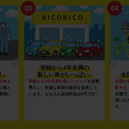
03
04
登録から4年未満の
潔」
新しい車がいっぱい♪
全
点検
と
登録から4年未満の新しいクルマ
を多数
全国47
心感と
導入し、快適な車両の提供を追求して
駅チカ
環境に
います。もちろん追加料金は0円です。
店舗で
用いた
す。