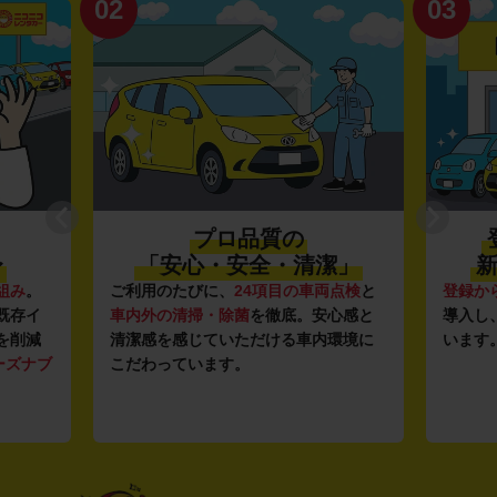
02
03
プロ品質の
〜
「安心・安全・清潔」
新
組み
。
ご利用のたびに、
24項目の車両点検
と
登録か
既存イ
車内外の清掃・除菌
を徹底。安心感と
導入し
を削減
清潔感を感じていただける車内環境に
います
ーズナブ
こだわっています。