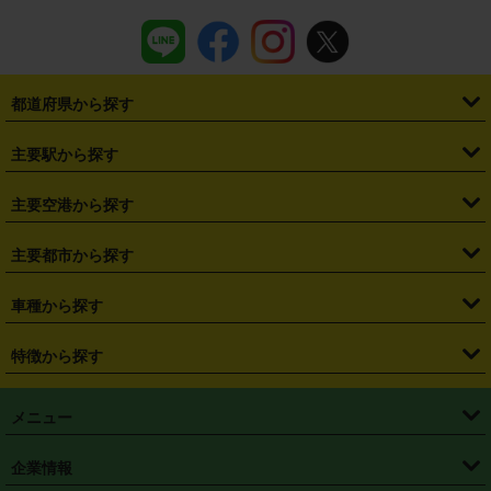
都道府県から探す
・
北海道
・
青森県
・
岩手県
・
宮城県
・
秋田県
・
山形県
主要駅から探す
・
福島県
・
東京都
・
神奈川県
・
埼玉県
・
千葉県
・
茨城県
・
札幌駅
・
仙台駅
・
新宿駅
・
池袋駅
・
渋谷駅
・
東京駅
主要空港から探す
・
栃木県
・
群馬県
・
山梨県
・
愛知県
・
静岡県
・
岐阜県
・
横浜駅
・
川崎駅
・
大宮駅
・
西船橋駅
・
柏駅
・
名古屋駅
・
新千歳空港
・
仙台空港
主要都市から探す
・
長野県
・
新潟県
・
富山県
・
石川県
・
福井県
・
大阪府
・
大阪駅
・
難波駅
・
三宮駅
・
京都駅
・
広島駅
・
博多駅
・
成田空港
・
羽田空港
・
兵庫県
・
京都府
・
滋賀県
・
和歌山県
・
奈良県
・
三重県
・
札幌市
・
仙台市
車種から探す
・
熊本駅
・
那覇空港駅
・
中部国際空港セントレア
・
関西国際空港
・
鳥取県
・
島根県
・
岡山県
・
広島県
・
山口県
・
徳島県
・
千葉市
・
さいたま市
・
軽自動車
・
コンパクトカー
・
ステーションワゴン・セダン
特徴から探す
・
大阪国際空港（伊丹空港）
・
神戸空港
・
香川県
・
愛媛県
・
高知県
・
福岡県
・
佐賀県
・
長崎県
・
横浜市
・
川崎市
・
ミニバン・ワンボックス
・
高級ミニバン・ワンボックス
・
SUV
・
岡山空港
・
徳島空港
・
ハイブリッド
・
宅配レンタカー
・
ETCカードレンタル
・
熊本県
・
大分県
・
宮崎県
・
鹿児島県
・
沖縄県
・
相模原市
・
新潟市
メニュー
・
軽トラック・商用バン
・
福岡空港
・
鹿児島空港
・
長期レンタル
・
深夜時間帯レンタル
・
免責補償プラス
・
静岡市
・
浜松市
・
・
トラック・バン
トップページ
・
はじめての方へ
・
ご利用案内
(タウンエースバン、ライトエースバン等)
企業情報
・
那覇空港
・
パーフェクト補償
・
スタッドレスタイヤ
・
直前予約
・
名古屋市
・
京都市