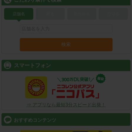
店舗名
駅名
新幹線名
空港名
検索
スマートフォン
⇒ アプリなら最短3分スピード出発！
おすすめコンテンツ