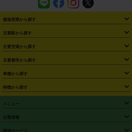
都道府県から探す
・
北海道
・
青森県
・
岩手県
・
宮城県
・
秋田県
・
山形県
主要駅から探す
・
福島県
・
東京都
・
神奈川県
・
埼玉県
・
千葉県
・
茨城県
・
札幌駅
・
仙台駅
・
新宿駅
・
池袋駅
・
渋谷駅
・
東京駅
主要空港から探す
・
栃木県
・
群馬県
・
山梨県
・
愛知県
・
静岡県
・
岐阜県
・
横浜駅
・
川崎駅
・
大宮駅
・
西船橋駅
・
柏駅
・
名古屋駅
・
新千歳空港
・
仙台空港
主要都市から探す
・
長野県
・
新潟県
・
富山県
・
石川県
・
福井県
・
大阪府
・
大阪駅
・
難波駅
・
三宮駅
・
京都駅
・
広島駅
・
博多駅
・
成田空港
・
羽田空港
・
兵庫県
・
京都府
・
滋賀県
・
和歌山県
・
奈良県
・
三重県
・
札幌市
・
仙台市
車種から探す
・
熊本駅
・
那覇空港駅
・
中部国際空港セントレア
・
関西国際空港
・
鳥取県
・
島根県
・
岡山県
・
広島県
・
山口県
・
徳島県
・
千葉市
・
さいたま市
・
軽自動車
・
コンパクトカー
・
ステーションワゴン・セダン
特徴から探す
・
大阪国際空港（伊丹空港）
・
神戸空港
・
香川県
・
愛媛県
・
高知県
・
福岡県
・
佐賀県
・
長崎県
・
横浜市
・
川崎市
・
ミニバン・ワンボックス
・
高級ミニバン・ワンボックス
・
SUV
・
岡山空港
・
徳島空港
・
ハイブリッド
・
宅配レンタカー
・
ETCカードレンタル
・
熊本県
・
大分県
・
宮崎県
・
鹿児島県
・
沖縄県
・
相模原市
・
新潟市
メニュー
・
軽トラック・商用バン
・
福岡空港
・
鹿児島空港
・
長期レンタル
・
深夜時間帯レンタル
・
免責補償プラス
・
静岡市
・
浜松市
・
・
トラック・バン
トップページ
・
はじめての方へ
・
ご利用案内
(タウンエースバン、ライトエースバン等)
企業情報
・
那覇空港
・
パーフェクト補償
・
スタッドレスタイヤ
・
直前予約
・
名古屋市
・
京都市
・
・
トラック・バン
ベストレート保証
・
予約から返却まで
・
・
店舗オリジナル
利用シーン別ガイ
(ハイエースバン・キャラバン等)
・
・
ニコパス(アプリ)
会社概要
・
ニュース
・
国際運転免許証
・
フランチャイズ募集
・
営業時間外返却サービス
・
個人情報保護
関連サービス
・
大阪市
・
堺市
ド