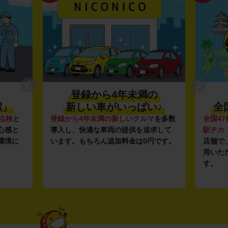
登録から4年未満の
潔」
新しい車がいっぱい♪
全
点検
と
登録から4年未満の新しいクルマ
を多数
全国47
心感と
導入し、快適な車両の提供を追求して
駅チカ
環境に
います。もちろん追加料金は0円です。
店舗で
用いた
す。