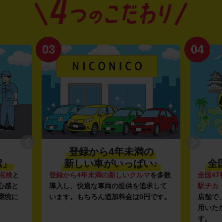
03
04
登録から4年未満の
利便
新しい車がいっぱい♪
全国約1,
登録から4年未満の新しいクルマ
を多数
全国47都道府県に1
導入し、快適な車両の提供を追求して
駅チカ・空港周辺
います。もちろん追加料金は0円です。
店舗で、いつでも
用いただける利便
す。