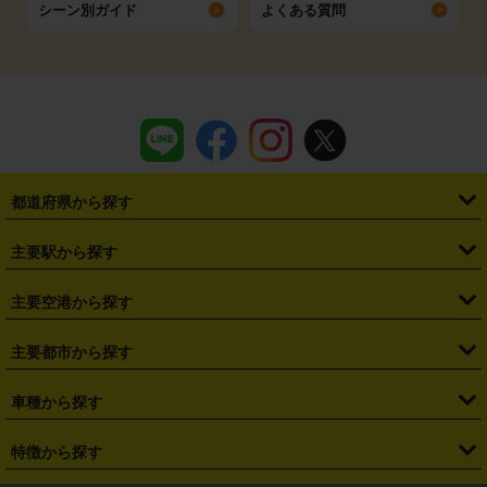
シーン別ガイド
よくある質問
都道府県から探す
・
北海道
・
青森県
・
岩手県
・
宮城県
・
秋田県
・
山形県
主要駅から探す
・
福島県
・
東京都
・
神奈川県
・
埼玉県
・
千葉県
・
茨城県
・
札幌駅
・
仙台駅
・
新宿駅
・
池袋駅
・
渋谷駅
・
東京駅
主要空港から探す
・
栃木県
・
群馬県
・
山梨県
・
愛知県
・
静岡県
・
岐阜県
・
横浜駅
・
川崎駅
・
大宮駅
・
西船橋駅
・
柏駅
・
名古屋駅
・
新千歳空港
・
仙台空港
主要都市から探す
・
長野県
・
新潟県
・
富山県
・
石川県
・
福井県
・
大阪府
・
大阪駅
・
難波駅
・
三宮駅
・
京都駅
・
広島駅
・
博多駅
・
成田空港
・
羽田空港
・
兵庫県
・
京都府
・
滋賀県
・
和歌山県
・
奈良県
・
三重県
・
札幌市
・
仙台市
車種から探す
・
熊本駅
・
那覇空港駅
・
中部国際空港セントレア
・
関西国際空港
・
鳥取県
・
島根県
・
岡山県
・
広島県
・
山口県
・
徳島県
・
千葉市
・
さいたま市
・
軽自動車
・
コンパクトカー
・
ステーションワゴン・セダン
特徴から探す
・
大阪国際空港（伊丹空港）
・
神戸空港
・
香川県
・
愛媛県
・
高知県
・
福岡県
・
佐賀県
・
長崎県
・
横浜市
・
川崎市
・
ミニバン・ワンボックス
・
高級ミニバン・ワンボックス
・
SUV