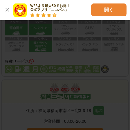
この店舗で予約する
WEBより最大30％お得！

開く
公式アプリ「ニコパス」
保有車両クラス
各種サービス
福岡三宅店
住所：
福岡県福岡市南区三宅3-6-18
地図
営業時間：
08:00-20:00