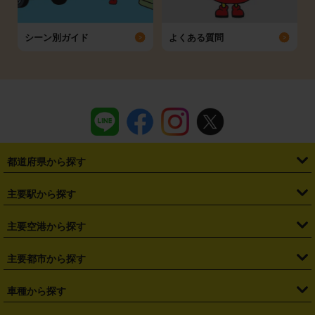
シーン別ガイド
よくある質問
都道府県から探す
・
北海道
・
青森県
・
岩手県
・
宮城県
・
秋田県
・
山形県
主要駅から探す
・
福島県
・
東京都
・
神奈川県
・
埼玉県
・
千葉県
・
茨城県
・
札幌駅
・
仙台駅
・
新宿駅
・
池袋駅
・
渋谷駅
・
東京駅
主要空港から探す
・
栃木県
・
群馬県
・
山梨県
・
愛知県
・
静岡県
・
岐阜県
・
横浜駅
・
川崎駅
・
大宮駅
・
西船橋駅
・
柏駅
・
名古屋駅
・
新千歳空港
・
仙台空港
主要都市から探す
・
長野県
・
新潟県
・
富山県
・
石川県
・
福井県
・
大阪府
・
大阪駅
・
難波駅
・
三宮駅
・
京都駅
・
広島駅
・
博多駅
・
成田空港
・
羽田空港
・
兵庫県
・
京都府
・
滋賀県
・
和歌山県
・
奈良県
・
三重県
・
札幌市
・
仙台市
車種から探す
・
熊本駅
・
那覇空港駅
・
中部国際空港セントレア
・
関西国際空港
・
鳥取県
・
島根県
・
岡山県
・
広島県
・
山口県
・
徳島県
・
千葉市
・
さいたま市