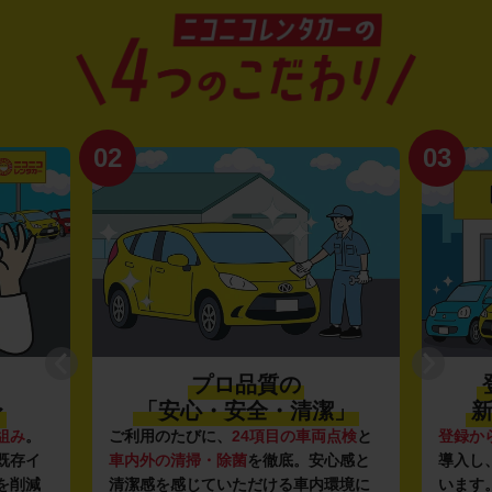
02
03
プロ品質の
〜
「安心・安全・清潔」
新
組み
。
ご利用のたびに、
24項目の車両点検
と
登録か
既存イ
車内外の清掃・除菌
を徹底。安心感と
導入し
を削減
清潔感を感じていただける車内環境に
います