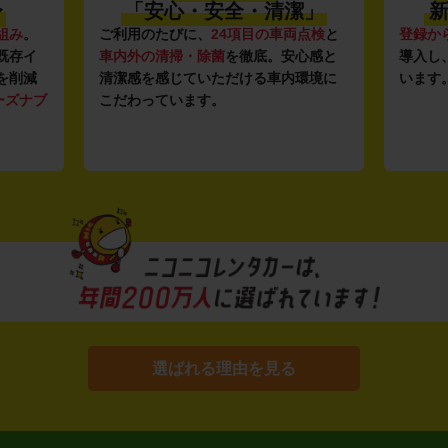
〜
「安心・安全・清潔」
新
組み
。
ご利用のたびに、
24項目の車両点検
と
登録か
既存イ
車内外の清掃・除菌
を徹底。安心感と
導入し
を削減
清潔感を感じていただける車内環境に
います
ーズナブ
こだわっています。
選ばれる理由を見る