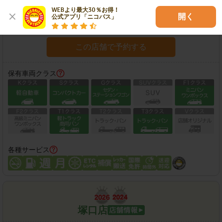
住所：
兵庫県尼崎市三反田町3-10-22
地図
WEBより最大30％お得！

開く
公式アプリ「ニコパス」
営業時間：
06:00-20:00
この店舗で予約する
保有車両クラス
各種サービス
塚口店