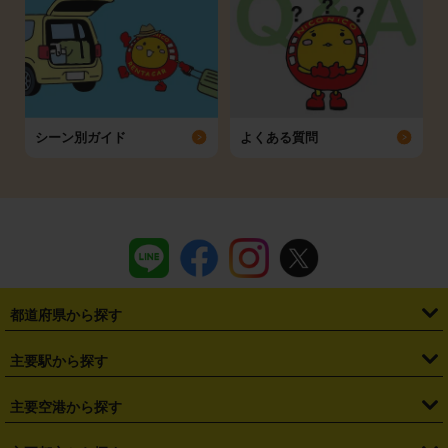
シーン別ガイド
よくある質問
都道府県から探す
・
北海道
・
青森県
・
岩手県
・
宮城県
・
秋田県
・
山形県
主要駅から探す
・
福島県
・
東京都
・
神奈川県
・
埼玉県
・
千葉県
・
茨城県
・
札幌駅
・
仙台駅
・
新宿駅
・
池袋駅
・
渋谷駅
・
東京駅
主要空港から探す
・
栃木県
・
群馬県
・
山梨県
・
愛知県
・
静岡県
・
岐阜県
・
横浜駅
・
川崎駅
・
大宮駅
・
西船橋駅
・
柏駅
・
名古屋駅
・
新千歳空港
・
仙台空港