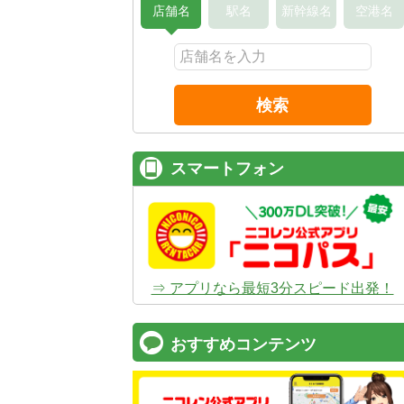
店舗名
駅名
新幹線名
空港名
検索
スマートフォン
⇒ アプリなら最短3分スピード出発！
おすすめコンテンツ