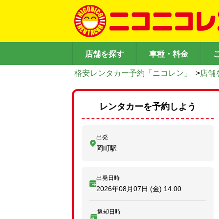
店舗を探す
車種・料金
格安レンタカー予約「ニコレン」
>
店舗
レンタカーを予約しよう
出発
岡町駅
出発日時
2026年08月07日 (金)
14:00
返却日時