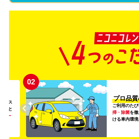
02
プロ品質の
「安
ご利用のたびに、
24項
掃・除菌
を徹底。安心感
ける車内環境にこだわっ