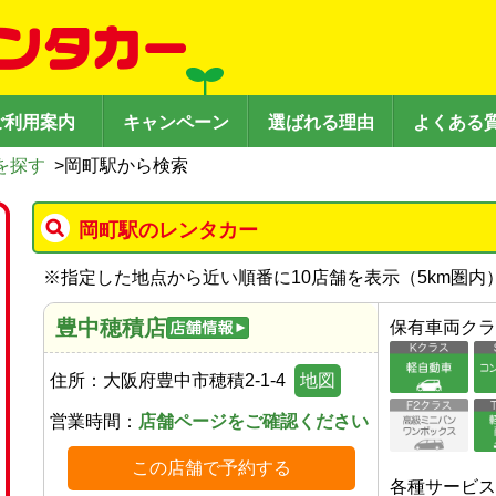
ご利用案内
キャンペーン
選ばれる理由
よくある
を探す
>
岡町駅から検索
岡町駅のレンタカー
※
指定した地点から近い順番に10店舗を表示（
5
km圏内
豊中穂積店
保有車両クラ
住所：
大阪府豊中市穂積2-1-4
地図
営業時間：
店舗ページをご確認ください
この店舗で予約する
各種サービス