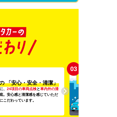
03
心・安全・清潔」
目の車両点検
と
車内外の清
と清潔感を感じていただ
ています。